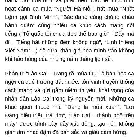
bất khuất, hòa bình và phát triển. Các tiết mục như
hoạt cảnh ca múa “Người Hà Nội”, hát múa “Nhật
Lệnh gọi Bình Minh”, “Bác đang cùng chúng cháu
hành quân” cùng nhiều ca khúc cách mạng nổi
tiếng (“Tổ quốc tôi chưa đẹp thế bao giờ”, “Dậy mà
đi – Tiếng hát những đêm không ngủ”, “Linh thiêng
Việt Nam”…) đã đưa khán giả hòa mình vào không
khí hào hùng của những năm tháng lịch sử.
Phần II: “Lào Cai – Rạng rỡ mùa thu” là bản hòa ca
ngợi ca quê hương đất nước, tôn vinh truyền thống
cách mạng và gửi gắm niềm tin yêu, khát vọng của
nhân dân Lào Cai trong kỷ nguyên mới. Những ca
khúc quen thuộc như “Đảng là mùa xuân”, “Lời
Đảng hiệu triệu trái tim”, “Lào Cai – thành phố trên
mây” được trình bày đầy xúc động, tạo nên không
gian âm nhạc đậm đà bản sắc và giàu cảm hứng.