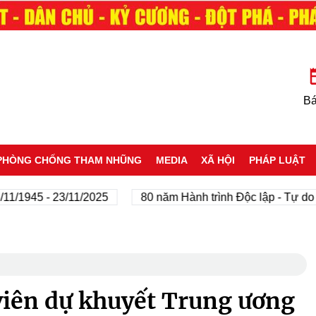
Bá
PHÒNG CHỐNG THAM NHŨNG
MEDIA
XÃ HỘI
PHÁP LUẬT
945 - 23/11/2025
80 năm Hành trình Độc lập - Tự do - H
 viên dự khuyết Trung ương