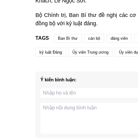
Khách, Lê Ngọc Sỡi.
Bộ Chính trị, Ban Bí thư đề nghị các cơ
đồng bộ với kỷ luật đảng.
TAGS
Ban Bí thư
cán bộ
đảng viên
kỷ luật Đảng
Ủy viên Trung ương
Ủy viên d
Ý kiến bình luận: