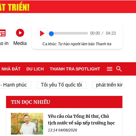
00:00
04:23
Play
o in
Media
Ca khúc:
Tự hào người làm báo Thanh tra
NHÀ ĐẤT
DU LỊCH
THANH TRA SPOTLIGHT
ạnh phúc
Tôi yêu Tổ quốc tôi
phát triển kinh tế tư nh
TIN ĐỌC NHIỀU
Yêu cầu của Tổng Bí thư, Chủ
tịch nước về sắp xếp trường học
13:14 04/08/2026