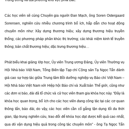
Các học viên sẽ cùng Chuyên gia người Đan Mạch, ông Soren Ostergaard
Sorensen, nghiên cứu nhiều chương trình bổ ích, hấp dẫn cho hoạt động
chuyên môn như: Xây dựng thương hiệu; xây dựng thương hiệu truyền
thống; các phương pháp phân khúc thị trường; các khái niệm kinh tế truyền
thông; bản chất thương hiệu; đặc trưng thương hiệu…
Phát biểu khai giảng lớp học, Ủy viên Trung ương Đảng, Ủy viên Thường vụ
Hội Nhà báo Việt Nam, Tổng Biên tập Tạp chí Cộng sản Tạ Ngọc Tấn đánh
giá cao sự hợp tác giữa Trung tâm Bồi dưỡng nghiệp vụ Báo chí Việt Nam –
Hội Nhà báo Việt Nam với Hiệp hội Báo chí và Xuất bản Thế giới, cũng như
các đơn vị báo, đài đã tổ chức và cử học viên tham gia khóa học này. “Đây là
khóa học quan trọng, bổ ích cho các học viên đang công tác tại các cơ quan
thông tấn, báo đài, do vậy, các học viên cần cố gắng tận dụng tối đa thời
gian, tập trung nghiên cứu, trao đổi để khóa học đạt được kết quả cao nhất,
qua đó vận dụng hiệu quả trong công tác chuyên môn” - ông Tạ Ngọc Tấn