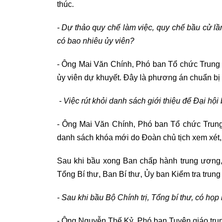
thúc.
- Dự thảo quy chế làm việc, quy chế bầu cử l
có bao nhiêu ủy viên?
- Ông Mai Văn Chính, Phó ban Tổ chức Trung 
ủy viên dự khuyết. Đây là phương án chuẩn bị t
- Việc rút khỏi danh sách giới thiệu để Đại hộ
- Ông Mai Văn Chính, Phó ban Tổ chức Trung 
danh sách khóa mới do Đoàn chủ tịch xem xét, q
Sau khi bầu xong Ban chấp hành trung ương,
Tổng Bí thư, Ban Bí thư, Ủy ban Kiểm tra trun
- Sau khi bầu Bộ Chính trị, Tổng bí thư, có họ
- Ông Nguyễn Thế Kỷ, Phó ban Tuyên giáo trung