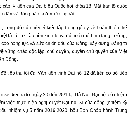
c cấp, ý kiến của Đại biểu Quốc hội khóa 13, Mặt trận tổ quốc
hân dân và đồng bào ta ở nước ngoài.
, trong đó có nhiều ý kiến tập trung góp ý về hoàn thiện thể
ệt là tái cơ cầu nền kinh tế và đổi mới mô hình tăng trưởng,
 cao năng lực và sức chiến đấu của Đảng, xây dựng Đảng ta
vệ vững chắc độc lập, chủ quyền, quyền chủ quyền của Việt
iển Đông.
ể tiếp thu tối đa. Văn kiện trình Đại hội 12 đã trên cơ sở tiếp
 sẽ diễn ra từ ngày 20 đến 28/1 tại Hà Nội. Đại hội có nhiệm
ểm việc thực hiện nghị quyết Đại hội XI của đảng (nhiệm kỳ
tiêu nhiệm vụ 5 năm 2016-2020; bầu Ban Chấp hành Trung