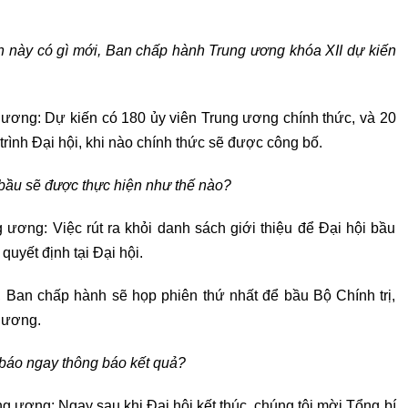
ần này có gì mới, Ban chấp hành Trung ương khóa XII dự kiến
ương: Dự kiến có 180 ủy viên Trung ương chính thức, và 20
rình Đại hội, khi nào chính thức sẽ được công bố.
i bầu sẽ được thực hiện như thế nào?
ương: Việc rút ra khỏi danh sách giới thiệu để Đại hội bầu
uyết định tại Đại hội.
 Ban chấp hành sẽ họp phiên thứ nhất để bầu Bộ Chính trị,
g ương.
p báo ngay thông báo kết quả?
 ương: Ngay sau khi Đại hội kết thúc, chúng tôi mời Tổng bí