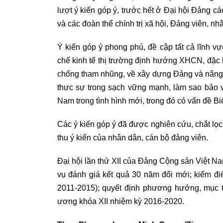
lượt ý kiến góp ý, trước hết ở Đại hội Đảng cá
và các đoàn thể chính trị xã hội, Đảng viên, n
Ý kiến góp ý phong phú, đề cập tất cả lĩnh vực
chế kinh tế thị trường định hướng XHCN, đặc bi
chống tham nhũng, về xây dựng Đảng và nâng
thực sự trong sạch vững mạnh, làm sao bảo 
Nam trong tình hình mới, trong đó có vấn đề B
Các ý kiến góp ý đã được nghiên cứu, chắt lọc đ
thu ý kiến của nhân dân, cán bộ đảng viên.
Đại hội lần thứ XII của Đảng Cộng sản Việt Nam
vụ đánh giá kết quả 30 năm đổi mới; kiểm đi
2011-2015); quyết định phương hướng, mục 
ương khóa XII nhiệm kỳ 2016-2020.