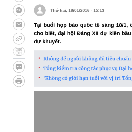
Thứ hai, 18/01/2016 - 15:13
Tại buổi họp báo quốc tế sáng 18/1,
cho biết, đại hội Đảng XII dự kiến bầ
dự khuyết.
Không để người không đủ tiêu chuẩn 
Tổng kiểm tra công tác phục vụ Đại h
'Không có giới hạn tuổi với vị trí Tổn