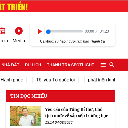
00:00
04:23
Play
o in
Media
Ca khúc:
Tự hào người làm báo Thanh tra
NHÀ ĐẤT
DU LỊCH
THANH TRA SPOTLIGHT
nh phúc
Tôi yêu Tổ quốc tôi
phát triển kinh tế tư nhâ
TIN ĐỌC NHIỀU
Yêu cầu của Tổng Bí thư, Chủ
tịch nước về sắp xếp trường học
13:14 04/08/2026