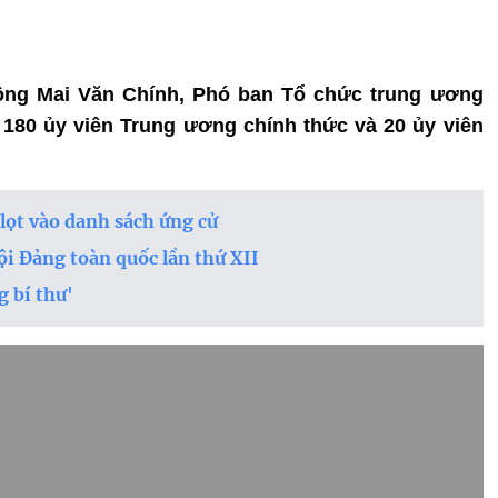
 ông Mai Văn Chính, Phó ban Tổ chức trung ương
u 180 ủy viên Trung ương chính thức và 20 ủy viên
lọt vào danh sách ứng cử
ội Đảng toàn quốc lần thứ XII
g bí thư'