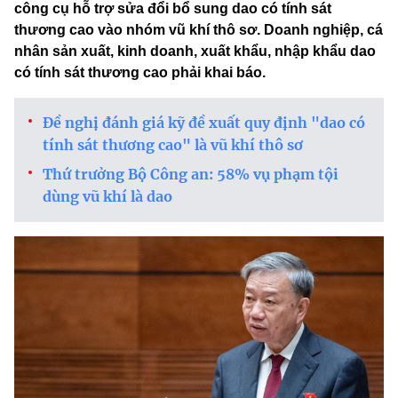
công cụ hỗ trợ sửa đổi bổ sung dao có tính sát
thương cao vào nhóm vũ khí thô sơ. Doanh nghiệp, cá
nhân sản xuất, kinh doanh, xuất khẩu, nhập khẩu dao
có tính sát thương cao phải khai báo.
Đề nghị đánh giá kỹ đề xuất quy định "dao có
tính sát thương cao" là vũ khí thô sơ
Thứ trưởng Bộ Công an: 58% vụ phạm tội
dùng vũ khí là dao