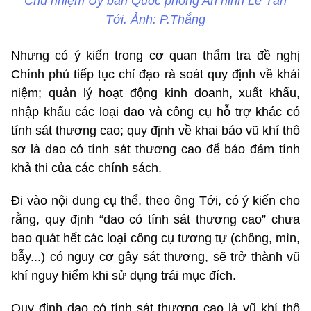
Chủ nhiệm Ủy ban Quốc phòng An ninh Lê Tấn
Tới. Ảnh: P.Thắng
Nhưng có ý kiến trong cơ quan thẩm tra đề nghị
Chính phủ tiếp tục chỉ đạo rà soát quy định về khái
niệm; quản lý hoạt động kinh doanh, xuất khẩu,
nhập khẩu các loại dao và công cụ hỗ trợ khác có
tính sát thương cao; quy định về khai báo vũ khí thô
sơ là dao có tính sát thương cao để bảo đảm tính
khả thi của các chính sách.
Đi vào nội dung cụ thể, theo ông Tới, có ý kiến cho
rằng, quy định “dao có tính sát thương cao” chưa
bao quát hết các loại công cụ tương tự (chông, mìn,
bẫy...) có nguy cơ gây sát thương, sẽ trở thành vũ
khí nguy hiểm khi sử dụng trái mục đích.
Quy định dao có tính sát thương cao là vũ khí thô