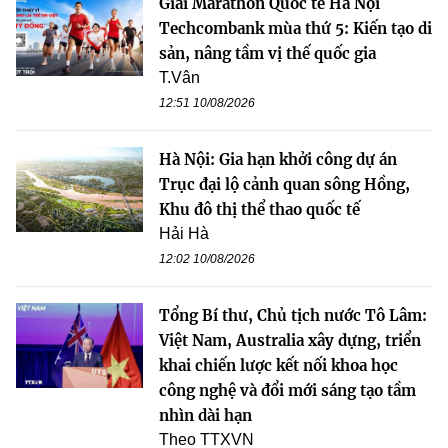
Giải Marathon Quốc tế Hà Nội
Techcombank mùa thứ 5: Kiến tạo di
sản, nâng tầm vị thế quốc gia
T.Vân
12:51 10/08/2026
Hà Nội: Gia hạn khởi công dự án
Trục đại lộ cảnh quan sông Hồng,
Khu đô thị thể thao quốc tế
Hải Hà
12:02 10/08/2026
Tổng Bí thư, Chủ tịch nước Tô Lâm:
Việt Nam, Australia xây dựng, triển
khai chiến lược kết nối khoa học
công nghệ và đổi mới sáng tạo tầm
nhìn dài hạn
Theo TTXVN