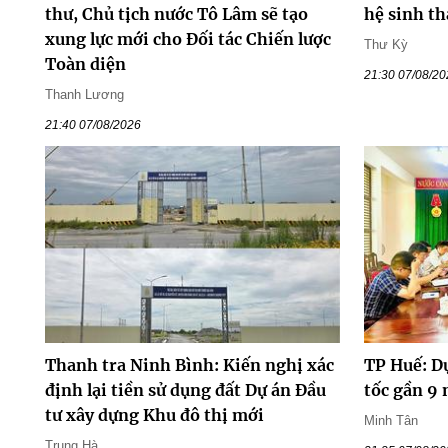
thư, Chủ tịch nước Tô Lâm sẽ tạo
hệ sinh th
xung lực mới cho Đối tác Chiến lược
Thư Kỳ
Toàn diện
21:30 07/08/2
Thanh Lương
21:40 07/08/2026
Thanh tra Ninh Bình: Kiến nghị xác
TP Huế: D
định lại tiền sử dụng đất Dự án Đầu
tốc gần 9
tư xây dựng Khu đô thị mới
Minh Tân
Trung Hà