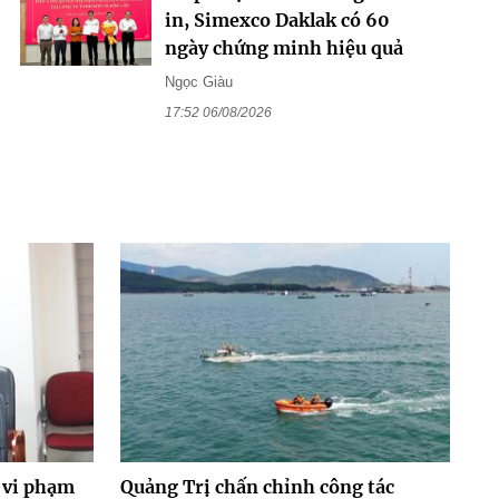
in, Simexco Daklak có 60
ngày chứng minh hiệu quả
Ngọc Giàu
17:52 06/08/2026
 vi phạm
Quảng Trị chấn chỉnh công tác