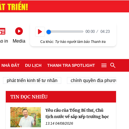
00:00
04:23
Play
o in
Media
Ca khúc:
Tự hào người làm báo Thanh tra
NHÀ ĐẤT
DU LỊCH
THANH TRA SPOTLIGHT
 triển kinh tế tư nhân
chính quyền địa phương 2 cấp
TIN ĐỌC NHIỀU
Yêu cầu của Tổng Bí thư, Chủ
tịch nước về sắp xếp trường học
13:14 04/08/2026