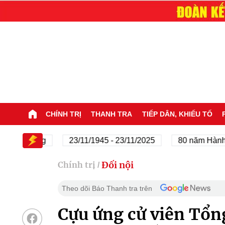
CHÍNH TRỊ
THANH TRA
TIẾP DÂN, KHIẾU TỐ
 Đảng
23/11/1945 - 23/11/2025
80 năm Hành trình Đ
Đối nội
Chính trị
/
Theo dõi Báo Thanh tra trên
Cựu ứng cử viên Tổn