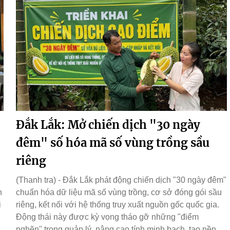
Đắk Lắk: Mở chiến dịch "30 ngày
đêm" số hóa mã số vùng trồng sầu
riêng
(Thanh tra) - Đắk Lắk phát động chiến dịch "30 ngày đêm"
h
chuẩn hóa dữ liệu mã số vùng trồng, cơ sở đóng gói sầu
i
riêng, kết nối với hệ thống truy xuất nguồn gốc quốc gia.
Động thái này được kỳ vọng tháo gỡ những "điểm
nghẽn" trong quản lý, nâng cao tính minh bạch, tạo nền