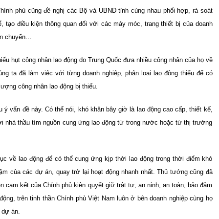
Chính phủ cũng đề nghị các Bộ và UBND tỉnh cùng nhau phối hợp, rà soát
, tạo điều kiện thông quan đối với các máy móc, trang thiết bị của doanh
vận chuyển…
 thiếu hụt công nhân lao động do Trung Quốc đưa nhiều công nhân của họ về
ng ta đã làm việc với từng doanh nghiệp, phân loại lao động thiếu để có
ượng công nhân lao động bị thiếu.
 ý vấn đề này. Có thể nói, khó khăn bây giờ là lao động cao cấp, thiết kế,
ới nhà thầu tìm nguồn cung ứng lao động từ trong nước hoặc từ thị trường
tục về lao động để có thể cung ứng kịp thời lao động trong thời điểm khó
chậm của các dự án, quay trở lại hoạt động nhanh nhất. Thủ tướng cũng đã
n cam kết của Chính phủ kiên quyết giữ trật tự, an ninh, an toàn, bảo đảm
động, trên tinh thần Chính phủ Việt Nam luôn ở bên doanh nghiệp cùng họ
 dự án.