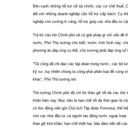
Bên cạnh những hỗ trợ về tài chính, các cơ chế thuế, 
đối với những doanh nghiệp cần hỗ trợ cấp bách. Cụ thể
nghiệp còn vướng ở cảng; hỗ trợ giúp các nhà đầu tư 
Trả lời câu hỏi Chính phủ sẽ có giải pháp gì với vấn đề
nước, Phó Thủ tướng cho biết, trước tình hình này, chú
phương án đáp ứng cụ thể, chủ trương phải đáp ứng số l
“Tôi cũng đã chỉ đạo các tập đoàn trong nước, các bộ lưu
kỹ sư, tuy nhiên chúng ta cũng phải phân loại để cùng v
khác”, Phó Thủ tướng nói.
Thủ tướng Chính phủ đã chỉ thị tháo gỡ tối đa các thủ 
khăn hiện nay. Mục tiêu là hạn chế tối đa thời gian bị 
có thư động viên gửi Chủ tịch Tập đoàn Formosa, thể hiệ
cho các nhà đầu tư và người lao động nước ngoài hoạt 
tháo gỡ khó khăn, hạn chế thiệt hại, bảo đảm tiến độ các