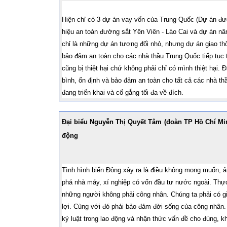
Hiện chỉ có 3 dự án vay vốn của Trung Quốc (Dự án đườ
hiệu an toàn đường sắt Yên Viên - Lào Cai và dự án nân
chỉ là những dự án tương đối nhỏ, nhưng dự án giao th
bảo đảm an toàn cho các nhà thầu Trung Quốc tiếp tục t
cũng bị thiệt hại chứ không phải chỉ có mình thiệt hại.
bình, ổn định và bảo đảm an toàn cho tất cả các nhà t
đang triển khai và cố gắng tối đa về đích.
Đại biểu Nguyễn Thị Quyết Tâm (đoàn TP Hồ Chí Min
động
Tình hình biển Đông xảy ra là điều không mong muốn, ản
phá nhà máy, xí nghiệp có vốn đầu tư nước ngoài. Thực
những người không phải công nhân. Chúng ta phải có gi
lợi. Cùng với đó phải bảo đảm đời sống của công nhân. 
kỷ luật trong lao động và nhận thức vấn đề cho đúng, kh