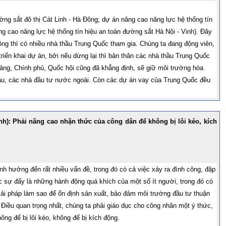
ng sắt đô thị Cát Linh - Hà Đông; dự án nâng cao năng lực hệ thống tín
g cao năng lực hệ thống tín hiệu an toàn đường sắt Hà Nội - Vinh). Đây
ông thì có nhiều nhà thầu Trung Quốc tham gia. Chúng ta đang động viên,
riển khai dự án, bởi nếu dừng lại thì bản thân các nhà thầu Trung Quốc
 Đảng, Chính phủ, Quốc hội cũng đã khẳng định, sẽ giữ môi trường hòa
hầu, các nhà đầu tư nước ngoài. Còn các dự án vay của Trung Quốc đều
h): Phải nâng cao nhận thức của công dân để không bị lôi kéo, kích
h hưởng đến rất nhiều vấn đề, trong đó có cả việc xảy ra đình công, đập
 sự đấy là những hành động quá khích của một số ít người, trong đó có
ải pháp làm sao để ổn định sản xuất, bảo đảm môi trường đầu tư thuận
Điều quan trọng nhất, chúng ta phải giáo dục cho công nhân một ý thức,
ông để bị lôi kéo, không để bị kích động.