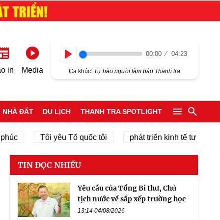
00:00
04:23
Play
o in
Media
Ca khúc:
Tự hào người làm báo Thanh tra
NHÀ ĐẤT
DU LỊCH
THANH TRA SPOTLIGHT
c
Tôi yêu Tổ quốc tôi
phát triển kinh tế tư nhân
TIN ĐỌC NHIỀU
Yêu cầu của Tổng Bí thư, Chủ
tịch nước về sắp xếp trường học
13:14 04/08/2026