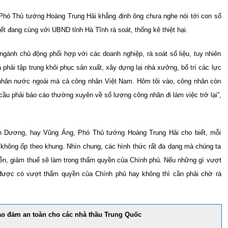
 Phó Thủ tướng Hoàng Trung Hải khẳng định ông chưa nghe nói tới con số
ết đang cùng với UBND tỉnh Hà Tĩnh rà soát, thống kê thiệt hại.
gành chủ động phối hợp với các doanh nghiệp, rà soát số liệu, tuy nhiên
 phải tập trung khôi phục sản xuất, xây dựng lại nhà xưởng, bố trí các lực
g nhân nước ngoài mà cả công nhân Việt Nam. Hôm tôi vào, công nhân còn
êu cầu phải báo cáo thường xuyên về số lượng công nhân đi làm việc trở lại”,
nh Dương, hay Vũng Áng, Phó Thủ tướng Hoàng Trung Hải cho biết, mỗi
 không ốp theo khung. Nhìn chung, các hình thức rất đa dạng mà chúng ta
ễn, giảm thuế sẽ làm trong thẩm quyền của Chính phủ. Nếu những gì vượt
 được có vượt thẩm quyền của Chính phủ hay không thì cần phải chờ rà
ảo đảm an toàn cho các nhà thầu Trung Quốc