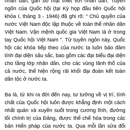
nhân dân, gắn bó mật thiết với nhân dân. Tuyên
ngôn của Quốc hội (tại Kỳ họp đầu tiên Quốc hội
khóa I, tháng 3 - 1946) đã ghi rõ: “ Chủ quyền của
nước Việt Nam độc lập thuộc về toàn thể nhân dân
Việt Nam. Vận mệnh quốc gia Việt Nam là ở trong
tay Quốc hội Việt Nam ”. Từ tuyên ngôn này, Quốc
hội các khóa tiếp theo của nước ta luôn bảo đảm
tính đại diện sâu sắc, bao gồm các đại biểu đại diện
cho tầng lớp nhân dân, cho các vùng lãnh thổ của
cả nước, thể hiện rộng rãi khối đại đoàn kết toàn
dân tộc ở nước ta.
Ba là, từ khi ra đời đến nay, tư tưởng về vị trí, tính
chất của Quốc hội luôn được khẳng định một cách
nhất quán và xuyên suốt trong cương lĩnh, đường
lối chính trị của Đảng, được thể chế hóa trong các
bản Hiến pháp của nước ta. Qua mỗi lần sửa đổi