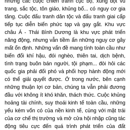
nhưng các cuộc chiến tranh cục bộ, xung đột vũ
trang, sắc tộc, tôn giáo, khủng bố... có nguy cơ gia
tăng. Cuộc đấu tranh dân tộc và đấu tranh giai cấp
tiếp tục diễn biến phức tạp và gay gắt. Khu vực
châu Á - Thái Bình Dương là khu vực phát triển
năng động, nhưng vẫn tiềm ẩn những nguy cơ gây
mất ổn định. Những vấn đề mang tính toàn cầu như
biến đổi khí hậu, đói nghèo, thiên tai, dịch bệnh,
tình trạng buôn bán người, tội phạm... đòi hỏi các
quốc gia phải đối phó và phối hợp hành động mới
có thể giải quyết được. Ở trong nước, bên cạnh
những thuận lợi cơ bản, chúng ta vẫn phải đương
đầu với không ít khó khăn, thách thức. Cuộc khủng
hoảng tài chính, suy thoái kinh tế toàn cầu, những
yếu kém vốn có của nền kinh tế, cùng với mặt trái
của cơ chế thị trường và mở cửa hội nhập cũng tác
động tiêu cực đến quá trình phát triển của đất