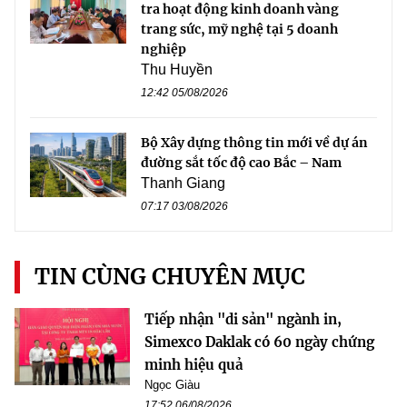
tra hoạt động kinh doanh vàng
trang sức, mỹ nghệ tại 5 doanh
nghiệp
Thu Huyền
12:42 05/08/2026
Bộ Xây dựng thông tin mới về dự án
đường sắt tốc độ cao Bắc – Nam
Thanh Giang
07:17 03/08/2026
TIN CÙNG CHUYÊN MỤC
Tiếp nhận "di sản" ngành in,
Simexco Daklak có 60 ngày chứng
minh hiệu quả
Ngọc Giàu
17:52 06/08/2026