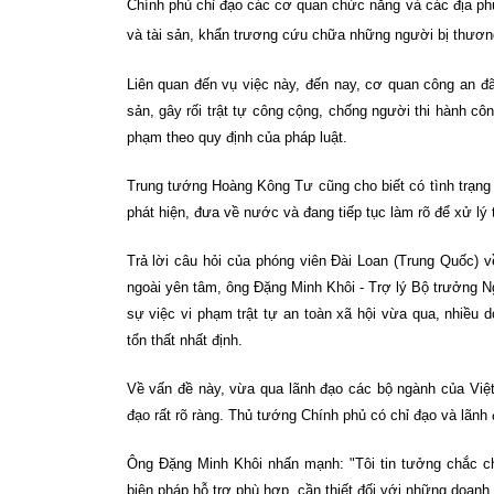
Chính phủ chỉ đạo các cơ quan chức năng và các địa phư
và tài sản, khẩn trương cứu chữa những người bị thươ
Liên quan đến vụ việc này, đến nay, cơ quan công an đã 
sản, gây rối trật tự công cộng, chống người thi hành cô
phạm theo quy định của pháp luật.
Trung tướng Hoàng Kông Tư cũng cho biết có tình trạng
phát hiện, đưa về nước và đang tiếp tục làm rõ để xử lý
Trả lời câu hỏi của phóng viên Đài Loan (Trung Quốc) 
ngoài yên tâm, ông Đặng Minh Khôi - Trợ lý Bộ trưởng N
sự việc vi phạm trật tự an toàn xã hội vừa qua, nhiều 
tổn thất nhất định.
Về vấn đề này, vừa qua lãnh đạo các bộ ngành của Việ
đạo rất rõ ràng. Thủ tướng Chính phủ có chỉ đạo và lãnh
Ông Đặng Minh Khôi nhấn mạnh: "Tôi tin tưởng chắc c
biện pháp hỗ trợ phù hợp, cần thiết đối với những doanh