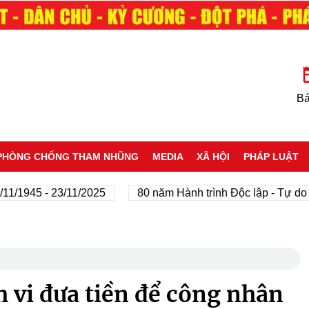
Bá
PHÒNG CHỐNG THAM NHŨNG
MEDIA
XÃ HỘI
PHÁP LUẬT
945 - 23/11/2025
80 năm Hành trình Độc lập - Tự do - Hạ
h vi đưa tiền để công nhân