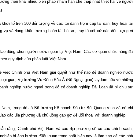
ơng triển khai nhiều biện pháp nhằm hạn chế thấp nhất thiệt hại về người
ng.
khởi tố trên 300 đối tượng về các tội danh trộm cắp tài sản, hủy hoại tài
ng vụ và đang khẩn trương hoàn tất hồ sơ, truy tố xét xử các đối tượng vi
 lao động chui người nước ngoài tại Việt Nam. Các cơ quan chức năng đã
 theo quy định của pháp luật Việt Nam
về việc Chính phủ Việt Nam giải quyết như thế nào để doanh nghiệp nước
goại giao, Vụ trưởng Vụ Đông Bắc Á (Bộ Ngoại giao) lấy làm tiếc về những
doanh nghiệp nước ngoài trong đó có doanh nghiệp Đài Loan đã bị chịu sự
t Nam, trong đó có Bộ trưởng Kế hoạch Đầu tư Bùi Quang Vinh đã có chỉ
 đạo các địa phương đã chủ động gặp gỡ để đối thoại với doanh nghiệp.
hắn rằng, Chính phủ Việt Nam và các địa phương sẽ có các chính sách,
 nghiệp bị ảnh hưởng. Điều quan trọng nhất hiện nay là làm sao để các nhà