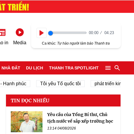
00:00
04:23
Play
o in
Media
Ca khúc:
Tự hào người làm báo Thanh tra
NHÀ ĐẤT
DU LỊCH
THANH TRA SPOTLIGHT
nh phúc
Tôi yêu Tổ quốc tôi
phát triển kinh tế tư nhâ
TIN ĐỌC NHIỀU
Yêu cầu của Tổng Bí thư, Chủ
tịch nước về sắp xếp trường học
13:14 04/08/2026