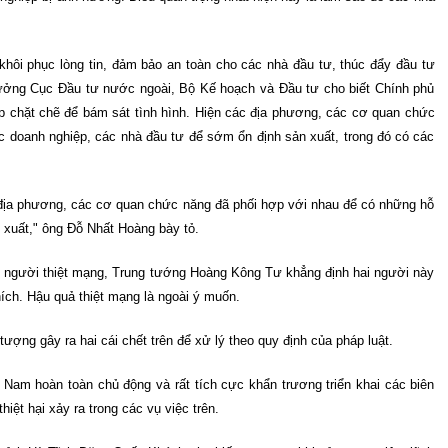
khôi phục lòng tin, đảm bảo an toàn cho các nhà đầu tư, thúc đẩy đầu tư
trưởng Cục Đầu tư nước ngoài, Bộ Kế hoạch và Đầu tư cho biết Chính phủ
p chặt chẽ để bám sát tình hình. Hiện các địa phương, các cơ quan chức
c doanh nghiệp, các nhà đầu tư để sớm ổn định sản xuất, trong đó có các
c địa phương, các cơ quan chức năng đã phối hợp với nhau để có những hỗ
n xuất," ông Đỗ Nhất Hoàng bày tỏ.
hai người thiệt mạng, Trung tướng Hoàng Kông Tư khẳng định hai người này
hích. Hậu quả thiệt mạng là ngoài ý muốn.
tượng gây ra hai cái chết trên để xử lý theo quy định của pháp luật.
Nam hoàn toàn chủ động và rất tích cực khẩn trương triển khai các biên
iệt hại xảy ra trong các vụ việc trên.