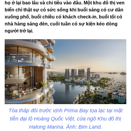
họ ở lại bao lâu và chi tiêu vào đâu. Một khu đô thị ven
biển chỉ thật sự có sức sống khi buổi sáng có cư dân
xuống phố, buổi chiều có khách check-in, buổi tối có
nhà hàng sáng đèn, cuối tuần có sự kiện kéo dòng
người trở lại.
Tòa tháp đôi trước vịnh Prima Bay tọa lạc tại mặt
tiền đại lộ Hoàng Quốc Việt, cửa ngõ Khu đô thị
Halong Marina. Ảnh: Bim Land.