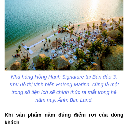
Nhà hàng Hồng Hạnh Signature tại Bán đảo 3,
Khu đô thị vịnh biển Halong Marina, cũng là một
trong số tiện ích sẽ chính thức ra mắt trong hè
năm nay
. Ảnh: Bim Land.
Khi sản phẩm nằm đúng điểm rơi của dòng
khách