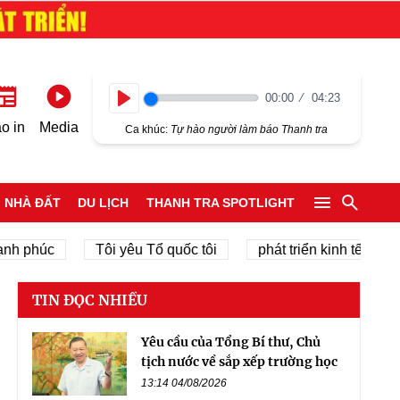
00:00
04:23
Play
o in
Media
Ca khúc:
Tự hào người làm báo Thanh tra
NHÀ ĐẤT
DU LỊCH
THANH TRA SPOTLIGHT
phúc
Tôi yêu Tổ quốc tôi
phát triển kinh tế tư nhân
TIN ĐỌC NHIỀU
Yêu cầu của Tổng Bí thư, Chủ
tịch nước về sắp xếp trường học
13:14 04/08/2026