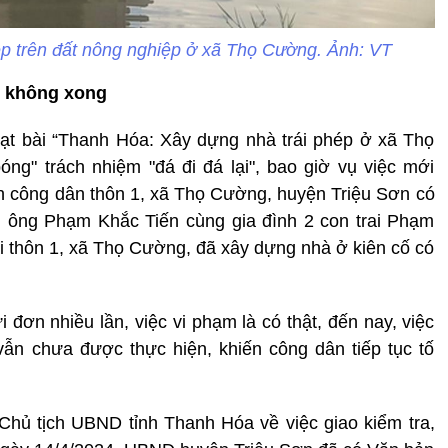
hép trên đất nông nghiệp ở xã Thọ Cường. Ảnh: VT
n không xong
oạt bài “Thanh Hóa: Xây dựng nhà trái phép ở xã Thọ
ng" trách nhiệm "đá đi đá lại", bao giờ vụ việc mới
h công dân thôn 1, xã Thọ Cường, huyện Triệu Sơn có
h ông Phạm Khắc Tiến cùng gia đình 2 con trai Phạm
 thôn 1, xã Thọ Cường, đã xây dựng nhà ở kiên cố có
đơn nhiều lần, việc vi phạm là có thật, đến nay, việc
ẫn chưa được thực hiện, khiến công dân tiếp tục tố
Chủ tịch UBND tỉnh Thanh Hóa về việc giao kiểm tra,