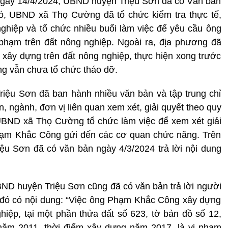
 ngày 14/4/2024, UBND huyện Triệu Sơn đã có Văn bản
 UBND xã Thọ Cường đã tổ chức kiểm tra thực tế,
ghiệp và tổ chức nhiều buổi làm việc để yêu cầu ông
phạm trên đất nông nghiệp. Ngoài ra, địa phương đã
ở xây dựng trên đất nông nghiệp, thực hiện xong trước
g vẫn chưa tổ chức tháo dỡ.
ệu Sơn đã ban hành nhiều văn bản và tập trung chỉ
ngành, đơn vị liên quan xem xét, giải quyết theo quy
 UBND xã Thọ Cường tổ chức làm việc để xem xét giải
hạm Khắc Công gửi đến các cơ quan chức năng. Trên
ệu Sơn đã có văn bản ngày 4/3/2024 trả lời nội dung
UBND huyện Triệu Sơn cũng đã có văn bản trả lời người
 đó có nội dung: “Việc ông Phạm Khắc Công xây dựng
ghiệp, tại một phần thửa đất số 623, tờ bản đồ số 12,
năm 2011, thời điểm xây dựng năm 2017, là vi phạm