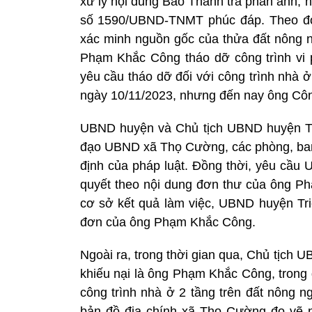
xử lý nội dung Báo Thanh tra phản ánh,
số 1590/UBND-TNMT phúc đáp. Theo đó,
xác minh nguồn gốc của thửa đất nông n
Phạm Khắc Công tháo dỡ công trình vi 
yêu cầu tháo dỡ đối với công trình nhà 
ngày 10/11/2023, nhưng đến nay ông Côn
UBND huyện và Chủ tịch UBND huyện Tri
đạo UBND xã Thọ Cường, các phòng, ban, 
định của pháp luật. Đồng thời, yêu cầu
quyết theo nội dung đơn thư của ông P
cơ sở kết quả làm việc, UBND huyện Tri
đơn của ông Phạm Khắc Công.
Ngoài ra, trong thời gian qua, Chủ tịch 
khiếu nại là ông Phạm Khắc Công, trong
công trình nhà ở 2 tầng trên đất nông n
bản đồ địa chính xã Thọ Cường đo vẽ 