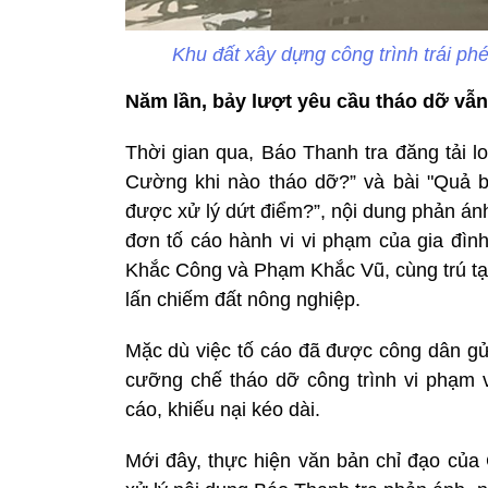
Khu đất xây dựng công trình trái p
Năm lần, bảy lượt yêu cầu tháo dỡ vẫ
Thời gian qua, Báo Thanh tra đăng tải l
Cường khi nào tháo dỡ?” và bài "Quả bó
được xử lý dứt điểm?”, nội dung phản án
đơn tố cáo hành vi vi phạm của gia đìn
Khắc Công và Phạm Khắc Vũ, cùng trú tại
lấn chiếm đất nông nghiệp.
Mặc dù việc tố cáo đã được công dân gửi 
cưỡng chế tháo dỡ công trình vi phạm v
cáo, khiếu nại kéo dài.
Mới đây, thực hiện văn bản chỉ đạo của 