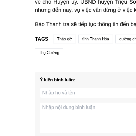
về cho Huyện ủy, UBND huyện Triệu Sơn 
nhưng đến nay, vụ việc vẫn dừng ở việc kiể
Báo Thanh tra sẽ tiếp tục thông tin đến b
TAGS
Tháo gỡ
tỉnh Thanh Hóa
cưỡng c
Thọ Cường
Ý kiến bình luận: