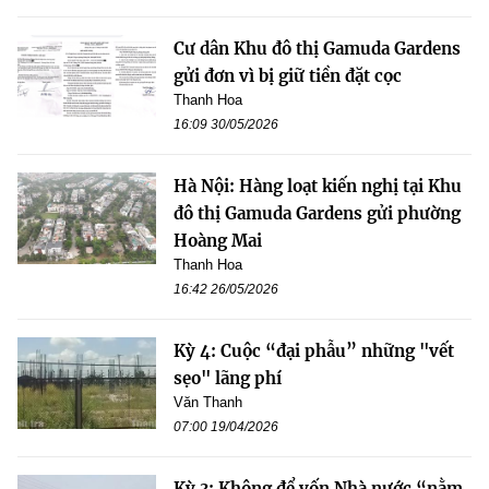
Cư dân Khu đô thị Gamuda Gardens
gửi đơn vì bị giữ tiền đặt cọc
Thanh Hoa
16:09 30/05/2026
Hà Nội: Hàng loạt kiến nghị tại Khu
đô thị Gamuda Gardens gửi phường
Hoàng Mai
Thanh Hoa
16:42 26/05/2026
Kỳ 4: Cuộc “đại phẫu” những "vết
sẹo" lãng phí
Văn Thanh
07:00 19/04/2026
Kỳ 3: Không để vốn Nhà nước “nằm