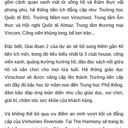
gồm cảnh quan xanh mát từ sông hồ và thảm thực vật
phong phú, hệ thống tiện ích đẳng cấp như Trường học
Quốc tế BIS, Trường Mầm non Vinschool, Trung tâm Ẩm
thực và Hội nghị Quốc tế Almaz, Trung tâm thương mại
Vincom, Công viên khủng long, bể bơi tràn...
Đặc biệt, Giai đoạn 2 của dự án sẽ bổ sung thêm gần 40
tiện ích mới, trong đó tiêu biểu nhất là 3 club house, công
viên xanh, quảng trường hướng hồ, đảo đọc sách nổi giữa
hồ và sân chơi cho mọi lứa tuổi. Hệ thống giáo dục
Vinschool sẽ được nâng cấp lên thành Trường liên cấp
với đầy đủ bậc học từ mầm non đến Trung học Phổ thông,
đảm bảo đáp ứng toàn diện nhu cầu giáo dục, vui chơi,
giải trí, chăm sóc sức khỏe của khách hàng.
Và không thể bỏ qua ưu điểm an ninh vượt trội và đẳng
cấp của Vinhomes Riverside. Tại The Harmony sẽ trang bị