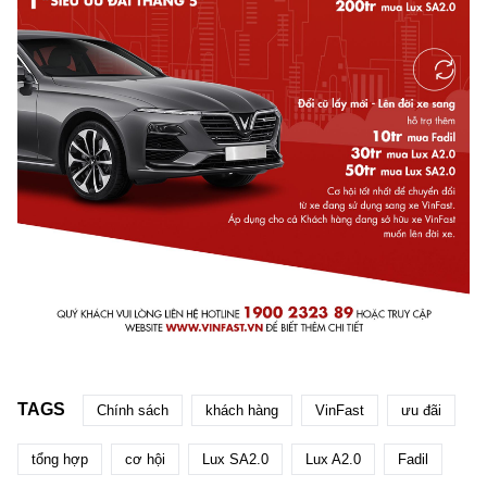
TAGS
Chính sách
khách hàng
VinFast
ưu đãi
tổng hợp
cơ hội
Lux SA2.0
Lux A2.0
Fadil