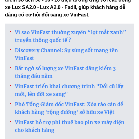
xe Lux SA2.0 - Lux A2.0 - Fadil, giúp khách hàng dễ
dàng có cơ hội đổi sang xe VinFast.
Vì sao VinFast thường xuyên “lọt mắt xanh”
truyền thông quốc tế ?
Discovery Channel: Sự sửng sốt mang tên
VinFast
Bất ngờ số lượng xe VinFast đăng kiểm 3
tháng đầu năm
VinFast triển khai chương trình "Đổi cũ lấy
mới, lên đời xe sang"
Phó Tổng Giám đốc VinFast: Xóa rào cản để
khách hàng 'rộng đường' sở hữu xe Việt
VinFast hỗ trợ phí thuê bao pin xe máy điện
cho khách hàng