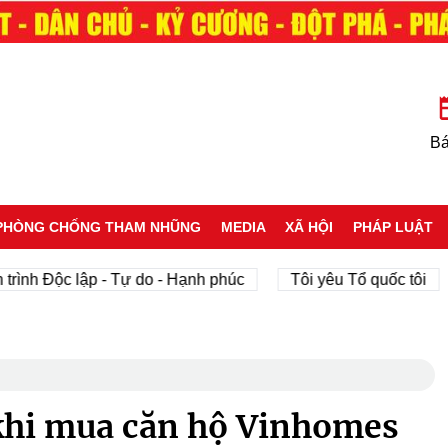
Bá
PHÒNG CHỐNG THAM NHŨNG
MEDIA
XÃ HỘI
PHÁP LUẬT
ộc lập - Tự do - Hạnh phúc
Tôi yêu Tổ quốc tôi
phá
khi mua căn hộ Vinhomes