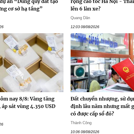
 dự án “Dùng quỹ đất tạo
rộng cao tốc Hà Nội - Thá
ựng cơ sở hạ tầng”
lên 6 làn xe?
Quang Dân
026
12:03 08/08/2026
hôm nay 8/8: Vàng tăng
Đất chuyển nhượng, sử dụ
, áp sát vùng 4.350 USD
định lâu năm nhưng mất gi
có được cấp sổ đỏ?
Thành Công
26
10:06 08/08/2026