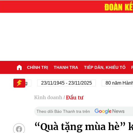
CHÍNH TRỊ
THANH TRA
TIẾP DÂN, KHIẾU TỐ
a Đảng
23/11/1945 - 23/11/2025
80 năm Hành trình Đ
Đầu tư
Kinh doanh
/
Theo dõi Báo Thanh tra trên
“Quà tặng mùa hè” 