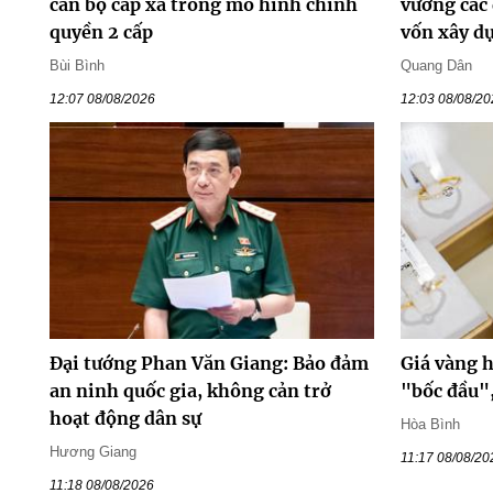
cán bộ cấp xã trong mô hình chính
vướng các
quyền 2 cấp
vốn xây d
Bùi Bình
Quang Dân
12:07 08/08/2026
12:03 08/08/2
Đại tướng Phan Văn Giang: Bảo đảm
Giá vàng 
an ninh quốc gia, không cản trở
"bốc đầu"
hoạt động dân sự
Hòa Bình
Hương Giang
11:17 08/08/20
11:18 08/08/2026