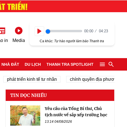
00:00
04:23
Play
o in
Media
Ca khúc:
Tự hào người làm báo Thanh tra
NHÀ ĐẤT
DU LỊCH
THANH TRA SPOTLIGHT
t triển kinh tế tư nhân
chính quyền địa phương 2 cấp
TIN ĐỌC NHIỀU
Yêu cầu của Tổng Bí thư, Chủ
tịch nước về sắp xếp trường học
13:14 04/08/2026