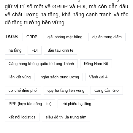
giữ vị trí số một về GRDP và FDI, mà còn dẫn đầu
về chất lượng hạ tầng, khả năng cạnh tranh và tốc
độ tăng trưởng bền vững.
TAGS
GRDP
giải phóng mặt bằng
dự án trọng điểm
hạ tầng
FDI
đầu tàu kinh tế
Cảng hàng không quốc tế Long Thành
Đông Nam Bộ
liên kết vùng
ngân sách trung ương
Vành đai 4
cơ chế điều phối
quỹ hạ tầng liên vùng
Cảng Cần Giờ
PPP (hợp tác công – tư)
trái phiếu hạ tầng
kết nối logistics
siêu đô thị đa trung tâm