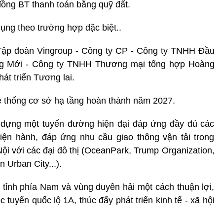
ồng BT thanh toán bằng quỹ đất.
ụng theo trường hợp đặc biệt..
 Tập đoàn Vingroup - Công ty CP - Công ty TNHH Đầu
ống Mới - Công ty TNHH Thương mại tổng hợp Hoàng
át triển Tương lai.
hệ thống cơ sở hạ tầng hoàn thành năm 2027.
 dựng một tuyến đường hiện đại đáp ứng đầy đủ các
hiện hành, đáp ứng nhu cầu giao thông vận tải trong
ội với các đại đô thị (OceanPark, Trump Organization,
 Urban City...).
c tỉnh phía Nam và vùng duyên hải một cách thuận lợi,
ọc tuyến quốc lộ 1A, thúc đẩy phát triển kinh tế - xã hội