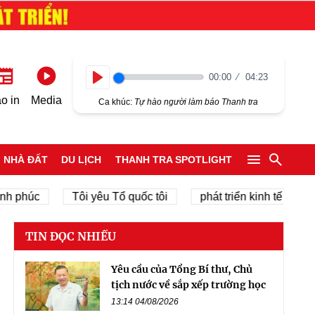
00:00
04:23
Play
o in
Media
Ca khúc:
Tự hào người làm báo Thanh tra
NHÀ ĐẤT
DU LỊCH
THANH TRA SPOTLIGHT
úc
Tôi yêu Tổ quốc tôi
phát triển kinh tế tư nhân
TIN ĐỌC NHIỀU
Yêu cầu của Tổng Bí thư, Chủ
tịch nước về sắp xếp trường học
13:14 04/08/2026