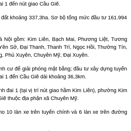
i 1 đến nút giao Cầu Giẽ.
h đất khoảng 337,3ha. Sơ bộ tổng mức đầu tư 161.994
à Nội gồm: Kim Liên, Bạch Mai, Phương Liệt, Tương
Yên Sở, Đại Thanh, Thanh Trì, Ngọc Hồi, Thường Tín,
 Phú Xuyên, Chuyên Mỹ, Đại Xuyên.
định cư để giải phóng mặt bằng; đầu tư xây dựng tuyến
i 1 đến Cầu Giẽ dài khoảng 36,3km.
 đai 1 (tại vị trí nút giao hầm Kim Liên), phường Kim
 Giẽ thuộc địa phận xã Chuyên Mỹ.
 10 làn xe trên tuyến chính và 6 làn xe trên đường