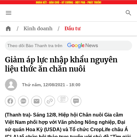
/
/
Kinh doanh
Đầu tư
Theo dõi Báo Thanh tra trên
Giảm áp lực nhập khẩu nguyên
liệu thức ăn chăn nuôi
Thứ năm, 12/08/2021 - 18:00
(Thanh tra)- Sáng 12/8, Hiệp hội Chăn nuôi Gia cầm
Việt Nam phối hợp với Văn phòng Nông nghiệp, Đại
sứ quán Hoa Kỳ (USDA) và Tổ chức CropLife châu Á
(CLA) tổ chức hội thảo trực tuyến với chủ đề “Tìm giải