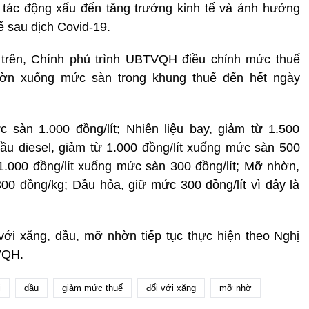
, tác động xấu đến tăng trưởng kinh tế và ảnh hưởng
ế sau dịch Covid-19.
 trên, Chính phủ trình UBTVQH điều chỉnh mức thuế
ờn xuống mức sàn trong khung thuế đến hết ngày
 sàn 1.000 đồng/lít; Nhiên liệu bay, giảm từ 1.500
Dầu diesel, giảm từ 1.000 đồng/lít xuống mức sàn 500
1.000 đồng/lít xuống mức sàn 300 đồng/lít; Mỡ nhờn,
0 đồng/kg; Dầu hỏa, giữ mức 300 đồng/lít vì đây là
ới xăng, dầu, mỡ nhờn tiếp tục thực hiện theo Nghị
VQH.
ị
dầu
giảm mức thuế
đối với xăng
mỡ nhờ