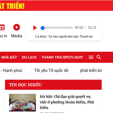
00:00
04:23
Play
o in
Media
Ca khúc:
Tự hào người làm báo Thanh tra
NHÀ ĐẤT
DU LỊCH
THANH TRA SPOTLIGHT
nh phúc
Tôi yêu Tổ quốc tôi
phát triển kinh tế tư nhâ
TIN ĐỌC NHIỀU
Hà Nội: Chỉ đạo giải quyết vụ
việc ở phường Hoàn Kiếm, Phú
Diễn