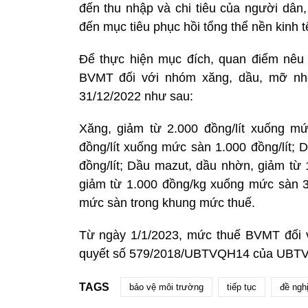
đến thu nhập và chi tiêu của người dân
đến mục tiêu phục hồi tổng thể nền kinh t
Để thực hiện mục đích, quan điểm nêu
BVMT đối với nhóm xăng, dầu, mỡ nh
31/12/2022 như sau:
Xăng, giảm từ 2.000 đồng/lít xuống mức
đồng/lít xuống mức sàn 1.000 đồng/lít; 
đồng/lít; Dầu mazut, dầu nhờn, giảm từ 
giảm từ 1.000 đồng/kg xuống mức sàn 30
mức sàn trong khung mức thuế.
Từ ngày 1/1/2023, mức thuế BVMT đối v
quyết số 579/2018/UBTVQH14 của UBT
TAGS
bảo vệ môi trường
tiếp tục
đề ngh