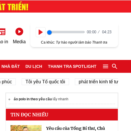
00:00
04:23
Play
o in
Media
Ca khúc:
Tự hào người làm báo Thanh tra
NHÀ ĐẤT
DU LỊCH
THANH TRA SPOTLIGHT
c
Tôi yêu Tổ quốc tôi
phát triển kinh tế tư nhân
áo polo in theo yêu cầu
lấy nhanh
TIN ĐỌC NHIỀU
Yêu cầu của Tổng Bí thư, Chủ