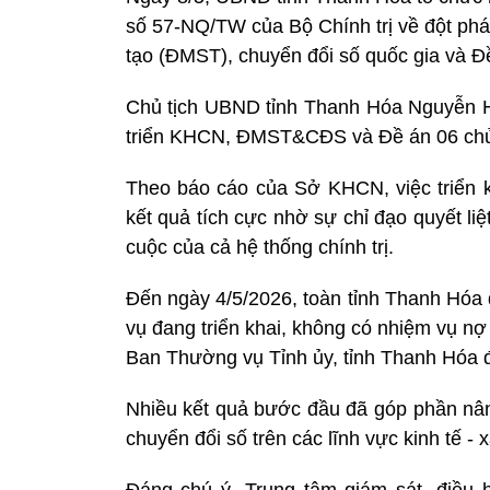
số 57-NQ/TW của Bộ Chính trị về đột phá
tạo (ĐMST), chuyển đổi số quốc gia và Đề
Chủ tịch UBND tỉnh Thanh Hóa Nguyễn H
triển KHCN, ĐMST&CĐS và Đề án 06 chủ t
Theo báo cáo của Sở KHCN, việc triển k
kết quả tích cực nhờ sự chỉ đạo quyết l
cuộc của cả hệ thống chính trị.
Đến ngày 4/5/2026, toàn tỉnh Thanh Hóa
vụ đang triển khai, không có nhiệm vụ n
Ban Thường vụ Tỉnh ủy, tỉnh Thanh Hóa đ
Nhiều kết quả bước đầu đã góp phần nân
chuyển đổi số trên các lĩnh vực kinh tế - 
Đáng chú ý, Trung tâm giám sát, điều