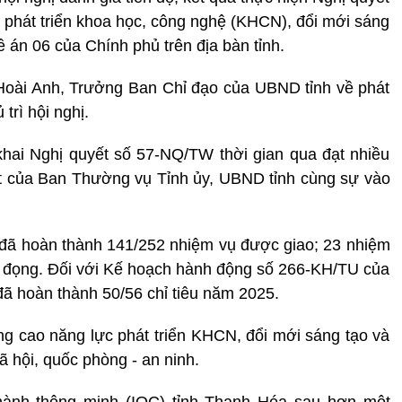
 phát triển khoa học, công nghệ (KHCN), đổi mới sáng
 án 06 của Chính phủ trên địa bàn tỉnh.
oài Anh, Trưởng Ban Chỉ đạo của UBND tỉnh về phát
rì hội nghị.
hai Nghị quyết số 57-NQ/TW thời gian qua đạt nhiều
iệt của Ban Thường vụ Tỉnh ủy, UBND tỉnh cùng sự vào
 đã hoàn thành 141/252 nhiệm vụ được giao; 23 nhiệm
ợ đọng. Đối với Kế hoạch hành động số 266-KH/TU của
ã hoàn thành 50/56 chỉ tiêu năm 2025.
g cao năng lực phát triển KHCN, đổi mới sáng tạo và
xã hội, quốc phòng - an ninh.
 hành thông minh (IOC) tỉnh Thanh Hóa sau hơn một