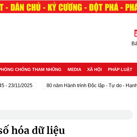
Bá
PHÒNG CHỐNG THAM NHŨNG
MEDIA
XÃ HỘI
PHÁP LUẬT
23/11/2025
80 năm Hành trình Độc lập - Tự do - Hạnh phú
ố hóa dữ liệu