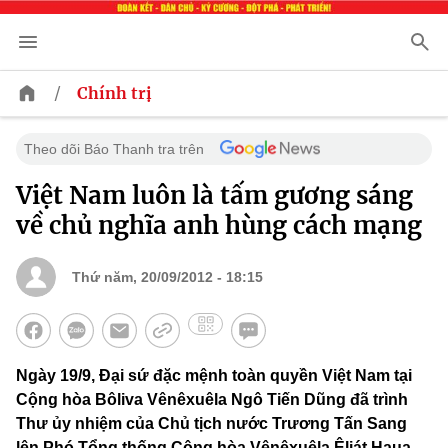
/
Chính trị
Theo dõi Báo Thanh tra trên
Việt Nam luôn là tấm gương sáng
về chủ nghĩa anh hùng cách mạng
Thứ năm, 20/09/2012 - 18:15
Ngày 19/9, Đại sứ đặc mệnh toàn quyền Việt Nam tại
Cộng hòa Bôliva Vênêxuêla Ngô Tiến Dũng đã trình
Thư ủy nhiệm của Chủ tịch nước Trương Tấn Sang
lên Phó Tổng thống Cộng hòa Vênêxuêla Êliát Haua.