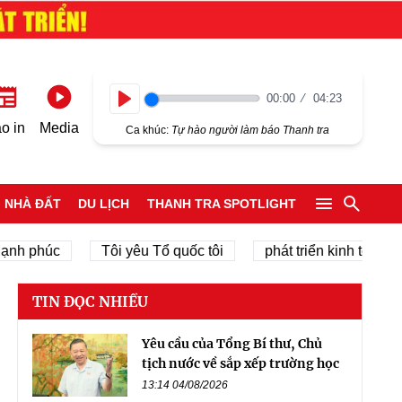
00:00
04:23
Play
o in
Media
Ca khúc:
Tự hào người làm báo Thanh tra
NHÀ ĐẤT
DU LỊCH
THANH TRA SPOTLIGHT
 phúc
Tôi yêu Tổ quốc tôi
phát triển kinh tế tư nhân
TIN ĐỌC NHIỀU
Yêu cầu của Tổng Bí thư, Chủ
tịch nước về sắp xếp trường học
13:14 04/08/2026