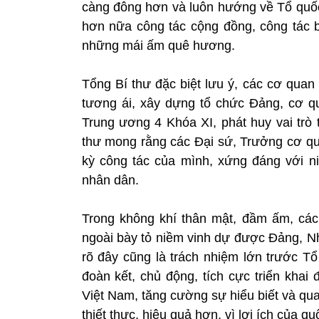
càng đông hơn và luôn hướng về Tổ quốc
hơn nữa công tác cộng đồng, công tác b
những mái ấm quê hương.
Tổng Bí thư đặc biệt lưu ý, các cơ quan 
tương ái, xây dựng tổ chức Đảng, cơ q
Trung ương 4 Khóa XI, phát huy vai tr
thư mong rằng các Đại sứ, Trưởng cơ qua
kỳ công tác của mình, xứng đáng với 
nhân dân.
Trong không khí thân mật, đầm ấm, cá
ngoài bày tỏ niềm vinh dự được Đảng, Nh
rõ đây cũng là trách nhiệm lớn trước Tổ
đoàn kết, chủ động, tích cực triển khai
Việt Nam, tăng cường sự hiểu biết và qu
thiết thực, hiệu quả hơn, vì lợi ích của quố