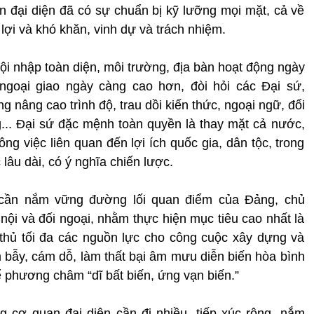
 đại diện đã có sự chuẩn bị kỹ lưỡng mọi mặt, cả về
 lợi và khó khăn, vinh dự và trách nhiệm.
hội nhập toàn diện, môi trường, địa bàn hoạt động ngày
ngoại giao ngày càng cao hơn, đòi hỏi các Đại sứ,
 nâng cao trình độ, trau dồi kiến thức, ngoại ngữ, đổi
.. Đại sứ đặc mệnh toàn quyền là thay mặt cả nước,
công việc liên quan đến lợi ích quốc gia, dân tộc, trong
lâu dài, có ý nghĩa chiến lược.
 cần nắm vững đường lối quan điểm của Đảng, chủ
nội và đối ngoại, nhằm thực hiện mục tiêu cao nhất là
 thủ tối đa các nguồn lực cho công cuộc xây dựng và
 bẫy, cám dỗ, làm thất bại âm mưu diễn biến hòa bình
để phương châm “dĩ bất biến, ứng vạn biến.”
 cơ quan đại diện cần đi nhiều, tiếp xúc rộng, nắm