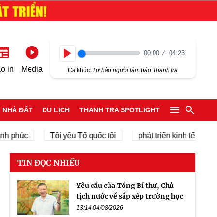
00:00
04:23
Play
o in
Media
Ca khúc:
Tự hào người làm báo Thanh tra
NHÀ ĐẤT
DU LỊCH
THANH TRA SPOTLIGHT
húc
Tôi yêu Tổ quốc tôi
phát triển kinh tế tư nhân
TIN ĐỌC NHIỀU
Yêu cầu của Tổng Bí thư, Chủ
tịch nước về sắp xếp trường học
13:14 04/08/2026