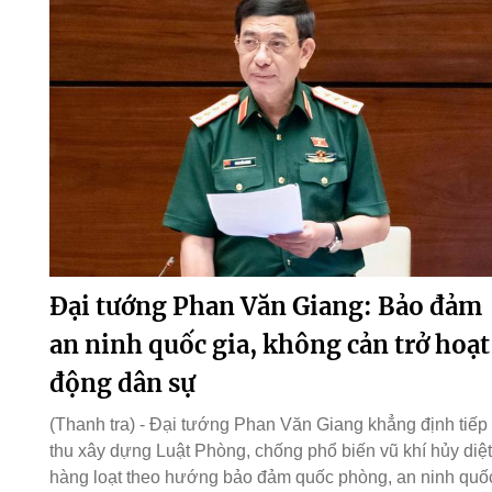
Đại tướng Phan Văn Giang: Bảo đảm
an ninh quốc gia, không cản trở hoạt
động dân sự
(Thanh tra) - Đại tướng Phan Văn Giang khẳng định tiếp
thu xây dựng Luật Phòng, chống phổ biến vũ khí hủy diệt
hàng loạt theo hướng bảo đảm quốc phòng, an ninh quố