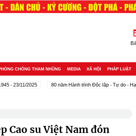
Bá
PHÒNG CHỐNG THAM NHŨNG
MEDIA
XÃ HỘI
PHÁP LUẬT
- 23/11/2025
80 năm Hành trình Độc lập - Tự do - Hạnh p
p Cao su Việt Nam đón