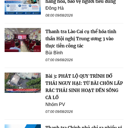
hàng hóa, bảo vệ người tiêu dùng
Đông Hà
08:00 09/08/2026
Thanh tra Lào Cai cụ thể hóa tinh
thần Hội nghị Trung ương 3 vào
thực tiễn công tác
Bùi Bình
07:00 09/08/2026
Bài 3: PHÁT LỘ QUY TRÌNH ĐỔ
THẢI NGUY HẠI: TỪ BÃI CHÔN LẤP
RÁC THẢI SINH HOẠT ĐẾN SÔNG
CÀ LỒ
Nhóm PV
07:00 09/08/2026
Thanh tra Chính phủ chỉ ra nhiều vi