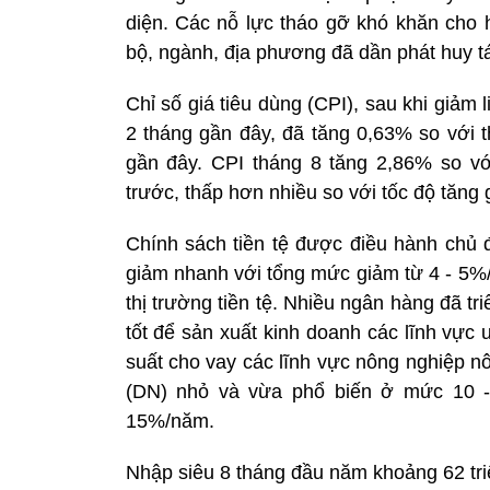
diện. Các nỗ lực tháo gỡ khó khăn cho 
bộ, ngành, địa phương đã dần phát huy t
Chỉ số giá tiêu dùng (CPI), sau khi giảm l
2 tháng gần đây, đã tăng 0,63% so với t
gần đây. CPI tháng 8 tăng 2,86% so v
trước, thấp hơn nhiều so với tốc độ tăng 
Chính sách tiền tệ được điều hành chủ đ
giảm nhanh với tổng mức giảm từ 4 - 5%/
thị trường tiền tệ. Nhiều ngân hàng đã tr
tốt để sản xuất kinh doanh các lĩnh vực ư
suất cho vay các lĩnh vực nông nghiệp n
(DN) nhỏ và vừa phổ biến ở mức 10 -
15%/năm.
Nhập siêu 8 tháng đầu năm khoảng 62 tr