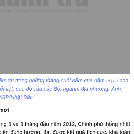
ệm vụ trong những tháng cuối năm của năm 2012 còn
t liệt, cao độ của các Bộ, ngành, địa phương. Ảnh:
VGP/Nhật Bắc
 mới
tháng 8 và 8 tháng đầu năm 2012, Chính phủ thống nhất
n biến đúng hướng, đạt được kết quả tích cực, khá toàn