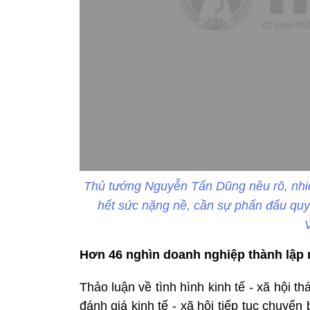
Thủ tướng Nguyễn Tấn Dũng nêu rõ, nhi
hết sức nặng nề, cần sự phấn đấu quyế
Hơn 46 nghìn doanh nghiệp thành lập
Thảo luận về tình hình kinh tế - xã hội 
đánh giá kinh tế - xã hội tiếp tục chuyể