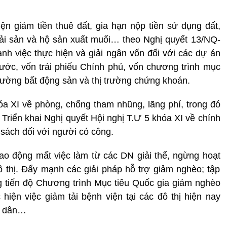
ện giảm tiền thuê đất, gia hạn nộp tiền sử dụng đất,
hải sản và hộ sản xuất muối… theo Nghị quyết 13/NQ-
h việc thực hiện và giải ngân vốn đối với các dự án
ớc, vốn trái phiếu Chính phủ, vốn chương trình mục
trường bất động sản và thị trường chứng khoán.
hóa XI về phòng, chống tham nhũng, lãng phí, trong đó
. Triển khai Nghị quyết Hội nghị T.Ư 5 khóa XI về chính
h sách đối với người có công.
lao động mất việc làm từ các DN giải thể, ngừng hoạt
đô thị. Đẩy mạnh các giải pháp hỗ trợ giảm nghèo; tập
g tiến độ Chương trình Mục tiêu Quốc gia giảm nghèo
iện việc giảm tải bệnh viện tại các đô thị hiện nay
i dân…