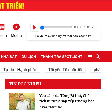
00:00
04:23
Play
o in
Media
Ca khúc:
Tự hào người làm báo Thanh tra
NHÀ ĐẤT
DU LỊCH
THANH TRA SPOTLIGHT
ự do - Hạnh phúc
Tôi yêu Tổ quốc tôi
phát triển kin
TIN ĐỌC NHIỀU
Yêu cầu của Tổng Bí thư, Chủ
tịch nước về sắp xếp trường học
13:14 04/08/2026