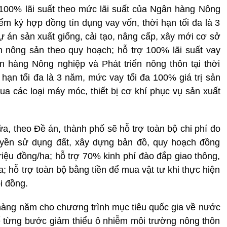
100% lãi suất theo mức lãi suất của Ngân hàng Nông
iểm ký hợp đồng tín dụng vay vốn, thời hạn tối đa là 3
ự án sản xuất giống, cải tạo, nâng cấp, xây mới cơ sở
n nông sản theo quy hoạch; hỗ trợ 100% lãi suất vay
n hàng Nông nghiệp và Phát triển nông thôn tại thời
 hạn tối đa là 3 năm, mức vay tối đa 100% giá trị sản
a các loại máy móc, thiết bị cơ khí phục vụ sản xuất
ửa, theo Đề án, thành phố sẽ hỗ trợ toàn bộ chi phí đo
quyền sử dụng đất, xây dựng bản đồ, quy hoạch đồng
triệu đồng/ha; hỗ trợ 70% kinh phí đào đắp giao thông,
a; hỗ trợ toàn bộ bằng tiền để mua vật tư khi thực hiện
i đồng.
hàng năm cho chương trình mục tiêu quốc gia về nước
ể từng bước giảm thiểu ô nhiễm môi trường nông thôn