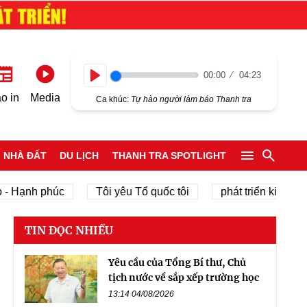
00:00
04:23
Play
o in
Media
Ca khúc:
Tự hào người làm báo Thanh tra
NHÀ ĐẤT
DU LỊCH
THANH TRA SPOTLIGHT
ạnh phúc
Tôi yêu Tổ quốc tôi
phát triển kinh tế tư nh
TIN ĐỌC NHIỀU
Yêu cầu của Tổng Bí thư, Chủ
tịch nước về sắp xếp trường học
13:14 04/08/2026