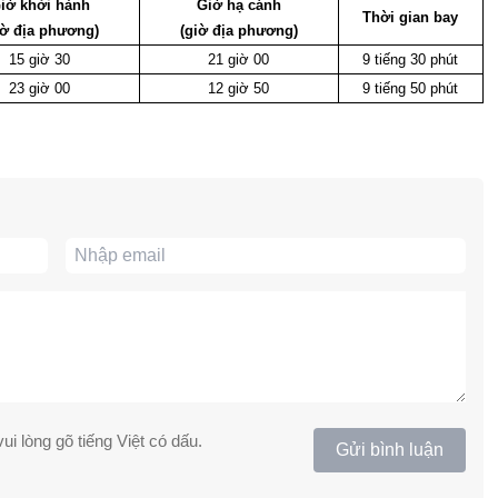
iờ khởi hành
Giờ hạ cánh
Thời gian bay
iờ địa phương)
(giờ địa phương)
15 giờ 30
21 giờ 00
9 tiếng 30 phút
23 giờ 00
12 giờ 50
9 tiếng 50 phút
ui lòng gõ tiếng Việt có dấu.
Gửi bình luận