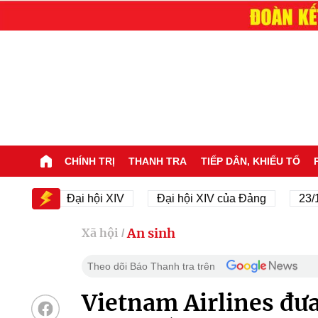
CHÍNH TRỊ
THANH TRA
TIẾP DÂN, KHIẾU TỐ
V
Đại hội XIV
Đại hội XIV của Đảng
23/11/194
An sinh
Xã hội
/
Theo dõi Báo Thanh tra trên
Vietnam Airlines đưa