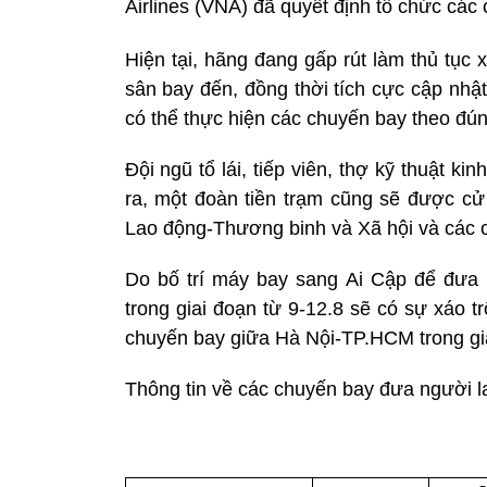
Airlines
(VNA) đã quyết định tổ chức các c
Hiện tại, hãng đang gấp rút làm thủ tục 
sân bay đến, đồng thời tích cực cập nhật
có thể thực hiện các chuyến bay theo đú
Đội ngũ tổ lái, tiếp viên, thợ kỹ thuật k
ra, một đoàn tiền trạm cũng sẽ được cử
Lao động-Thương binh và Xã hội và các c
Do bố trí máy bay sang Ai Cập để đưa 
trong giai đoạn từ 9-12.8 sẽ có sự xáo 
chuyến bay giữa Hà Nội-TP.HCM trong gi
Thông tin về các chuyến bay đưa người l