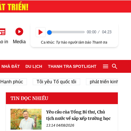
00:00
04:23
Play
o in
Media
Ca khúc:
Tự hào người làm báo Thanh tra
NHÀ ĐẤT
DU LỊCH
THANH TRA SPOTLIGHT
 phúc
Tôi yêu Tổ quốc tôi
phát triển kinh tế tư nhân
TIN ĐỌC NHIỀU
Yêu cầu của Tổng Bí thư, Chủ
tịch nước về sắp xếp trường học
13:14 04/08/2026