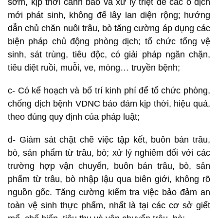
sớm, kịp thời cảnh báo và xử lý triệt để các ổ dịch
mới phát sinh, không để lây lan diện rộng; hướng
dẫn chủ chăn nuôi trâu, bò tăng cường áp dụng các
biện pháp chủ động phòng dịch; tổ chức tổng vệ
sinh, sát trùng, tiêu độc, có giải pháp ngăn chặn,
tiêu diệt ruồi, muỗi, ve, mòng… truyền bệnh;
c- Có kế hoạch và bố trí kinh phí để tổ chức phòng,
chống dịch bệnh VDNC bảo đảm kịp thời, hiệu quả,
theo đúng quy định của pháp luật;
d- Giám sát chặt chẽ việc tập kết, buôn bán trâu,
bò, sản phẩm từ trâu, bò; xử lý nghiêm đối với các
trường hợp vận chuyển, buôn bán trâu, bò, sản
phẩm từ trâu, bò nhập lậu qua biên giới, không rõ
nguồn gốc. Tăng cường kiểm tra việc bảo đảm an
toàn vệ sinh thực phẩm, nhất là tại các cơ sở giết