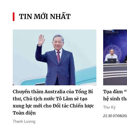
TIN MỚI NHẤT
Chuyến thăm Australia của Tổng Bí
Tọa đàm “
thư, Chủ tịch nước Tô Lâm sẽ tạo
hệ sinh th
xung lực mới cho Đối tác Chiến lược
Thư Kỳ
Toàn diện
21:30 07/08/2
Thanh Lương