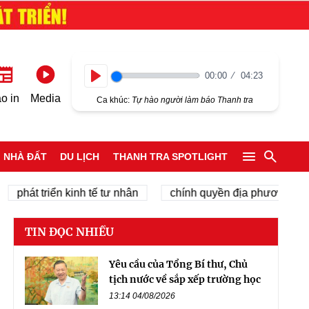
00:00
04:23
Play
o in
Media
Ca khúc:
Tự hào người làm báo Thanh tra
NHÀ ĐẤT
DU LỊCH
THANH TRA SPOTLIGHT
t triển kinh tế tư nhân
chính quyền địa phương 2 cấp
TIN ĐỌC NHIỀU
Yêu cầu của Tổng Bí thư, Chủ
tịch nước về sắp xếp trường học
13:14 04/08/2026