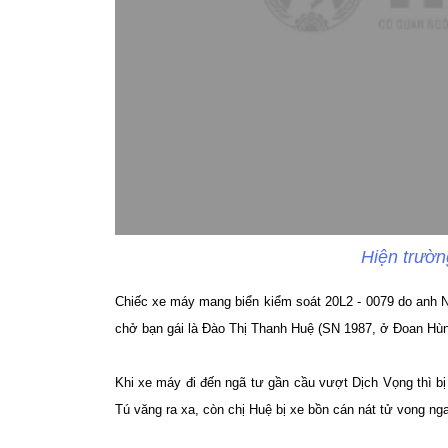
Hiện trườn
Chiếc xe máy mang biển kiểm soát 20L2 - 0079 do anh 
chở bạn gái là Đào Thị Thanh Huệ (SN 1987, ở Đoan Hù
Khi xe máy đi đến ngã tư gần cầu vượt Dịch Vọng thì bị
Tú văng ra xa, còn chị Huệ bị xe bồn cán nát tử vong nga