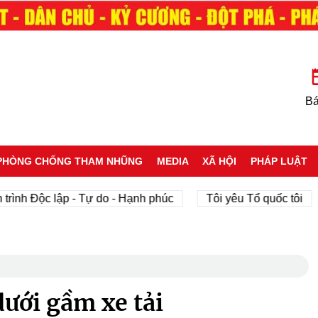
Bá
PHÒNG CHỐNG THAM NHŨNG
MEDIA
XÃ HỘI
PHÁP LUẬT
ộc lập - Tự do - Hạnh phúc
Tôi yêu Tổ quốc tôi
phá
ưới gầm xe tải