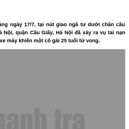
áng ngày 17/7, tại nút giao ngã tư dưới chân cầu
 Nội, quận Cầu Giấy, Hà Nội đã xảy ra vụ tai nạn
xe máy khiến một cô gái 25 tuổi tử vong.