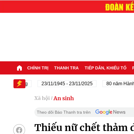
CHÍNH TRỊ
THANH TRA
TIẾP DÂN, KHIẾU TỐ
a Đảng
23/11/1945 - 23/11/2025
80 năm Hành trình Đ
An sinh
Xã hội
/
Theo dõi Báo Thanh tra trên
Thiếu nữ chết thảm d