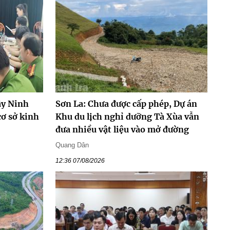
ây Ninh
Sơn La: Chưa được cấp phép, Dự án
cơ sở kinh
Khu du lịch nghỉ dưỡng Tà Xùa vẫn
đưa nhiều vật liệu vào mở đường
Quang Dân
12:36 07/08/2026