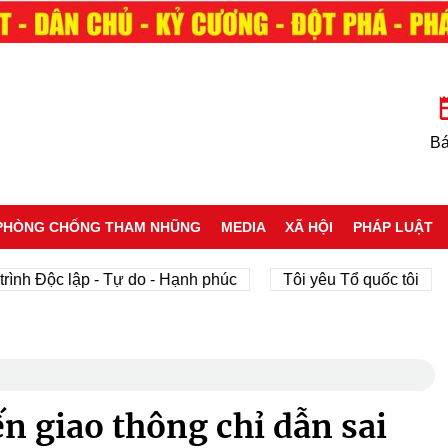
Bá
PHÒNG CHỐNG THAM NHŨNG
MEDIA
XÃ HỘI
PHÁP LUẬT
ộc lập - Tự do - Hạnh phúc
Tôi yêu Tổ quốc tôi
phát
n giao thông chỉ dẫn sai