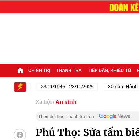
CHÍNH TRỊ
THANH TRA
TIẾP DÂN, KHIẾU TỐ
 Đảng
23/11/1945 - 23/11/2025
80 năm Hành trình Đ
An sinh
Xã hội
/
Theo dõi Báo Thanh tra trên
Phú Thọ: Sửa tấm biế