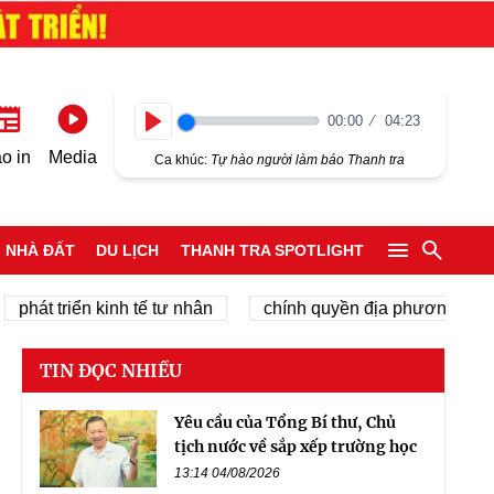
00:00
04:23
Play
o in
Media
Ca khúc:
Tự hào người làm báo Thanh tra
NHÀ ĐẤT
DU LỊCH
THANH TRA SPOTLIGHT
 triển kinh tế tư nhân
chính quyền địa phương 2 cấp
TIN ĐỌC NHIỀU
Yêu cầu của Tổng Bí thư, Chủ
tịch nước về sắp xếp trường học
13:14 04/08/2026