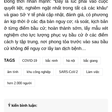
Đồng thời nhấn mạnh: “Đây là lúc phải vào cuộc
quyết liệt, nghiêm ngặt nhất trong tất cả các khâu”
và giao Sở Y tế phải cập nhật, đánh giá, có phương
án kịp thời ở các địa bàn nguy cơ; rà soát, kịch bản
ở từng điểm bầu cử; hoàn thành sớm, lấy mẫu xét
nghiệm cho lực lượng phục vụ bầu cử ở các điểm
cách ly tập trung, nơi phong tỏa trước vào sau bầu
cử không để nguy cơ lây lan dịch bệnh…
TAGS
COVID-19
bắc ninh
hà nội
bắc giang
âm tính
khu công nghiệp
SARS-CoV-2
Làm việc
hơn 2.000 người
Ý kiến bình luận: