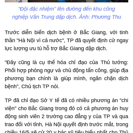
"Đội đặc nhiệm” lên đường đến khu công
nghiệp Vân Trung dập dịch. Ảnh: Phương Thu
Trước diễn biến dịch bệnh ở Bắc Giang, với tinh
thần "Hà Nội vì cả nước", TP đã quyết định cử ngay
lực lượng ưu tú hỗ trợ Bắc Giang dập dịch.
"Đây cũng là cụ thể hóa chỉ đạo của Thủ tướng:
Phối hợp phòng ngự và chủ động tấn công, giúp địa
phương bạn chính là giúp mình, ngăn chặn dịch
bệnh", Chủ tịch TP nói.
TP đã chỉ đạo Sở Y tế đã có nhiều phương án "chi
viện" cho Bắc Giang trong đó có cả phương án huy
động sinh viên 2 trường cao đẳng y của TP và qua
trao đổi với tỉnh, Hà Nội quyết định trước mắt, trong
chiều 16/5 sẽ cử 20 y bác sỹ tiêu biểu nhất cho Thủ