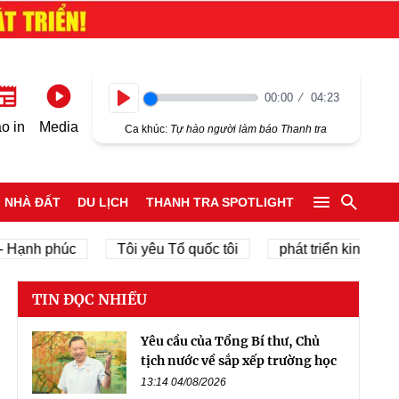
00:00
04:23
Play
o in
Media
Ca khúc:
Tự hào người làm báo Thanh tra
NHÀ ĐẤT
DU LỊCH
THANH TRA SPOTLIGHT
h phúc
Tôi yêu Tổ quốc tôi
phát triển kinh tế tư nhân
TIN ĐỌC NHIỀU
Yêu cầu của Tổng Bí thư, Chủ
tịch nước về sắp xếp trường học
13:14 04/08/2026