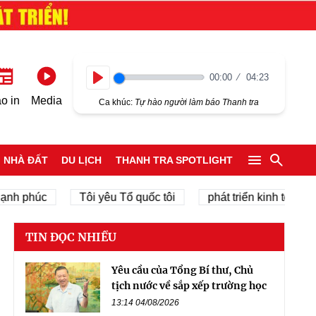
00:00
04:23
Play
o in
Media
Ca khúc:
Tự hào người làm báo Thanh tra
NHÀ ĐẤT
DU LỊCH
THANH TRA SPOTLIGHT
húc
Tôi yêu Tổ quốc tôi
phát triển kinh tế tư nhân
TIN ĐỌC NHIỀU
Yêu cầu của Tổng Bí thư, Chủ
tịch nước về sắp xếp trường học
13:14 04/08/2026