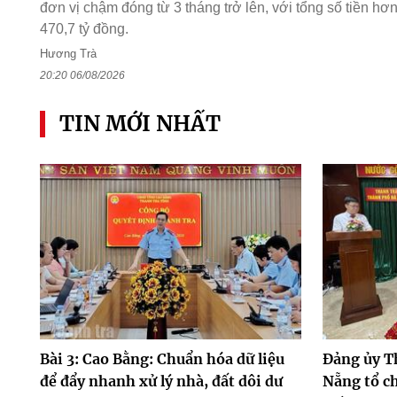
đơn vị chậm đóng từ 3 tháng trở lên, với tổng số tiền hơ
470,7 tỷ đồng.
Hương Trà
20:20 06/08/2026
TIN MỚI NHẤT
Bài 3: Cao Bằng: Chuẩn hóa dữ liệu
Đảng ủy T
để đẩy nhanh xử lý nhà, đất dôi dư
Nẵng tổ ch