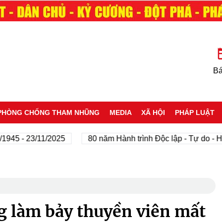
Bá
PHÒNG CHỐNG THAM NHŨNG
MEDIA
XÃ HỘI
PHÁP LUẬT
- 23/11/2025
80 năm Hành trình Độc lập - Tự do - Hạnh p
g làm bảy thuyền viên mất