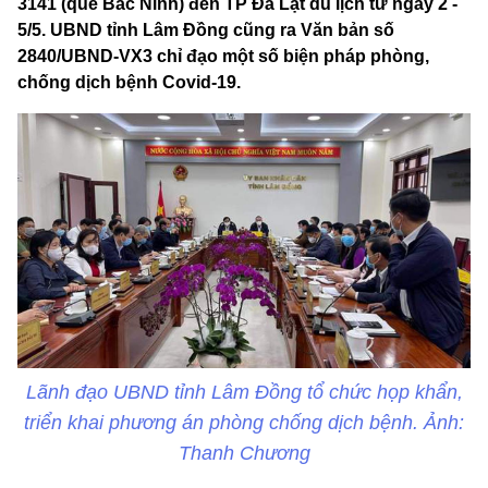
3141 (quê Bắc Ninh) đến TP Đà Lạt du lịch từ ngày 2 -
5/5. UBND tỉnh Lâm Đồng cũng ra Văn bản số
2840/UBND-VX3 chỉ đạo một số biện pháp phòng,
chống dịch bệnh Covid-19.
Lãnh đạo UBND tỉnh Lâm Đồng tổ chức họp khẩn,
triển khai phương án phòng chống dịch bệnh. Ảnh:
Thanh Chương