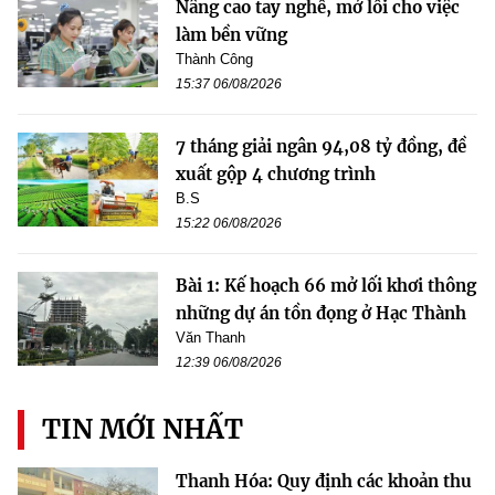
Nâng cao tay nghề, mở lối cho việc
làm bền vững
Thành Công
15:37 06/08/2026
7 tháng giải ngân 94,08 tỷ đồng, đề
xuất gộp 4 chương trình
B.S
15:22 06/08/2026
Bài 1: Kế hoạch 66 mở lối khơi thông
những dự án tồn đọng ở Hạc Thành
Văn Thanh
12:39 06/08/2026
TIN MỚI NHẤT
Thanh Hóa: Quy định các khoản thu