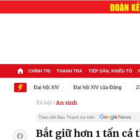
CHÍNH TRỊ
THANH TRA
TIẾP DÂN, KHIẾU TỐ
IV
Đại hội XIV
Đại hội XIV của Đảng
23/11/19
An sinh
Xã hội
/
Theo dõi Báo Thanh tra trên
Bắt giữ hơn 1 tấn cá 