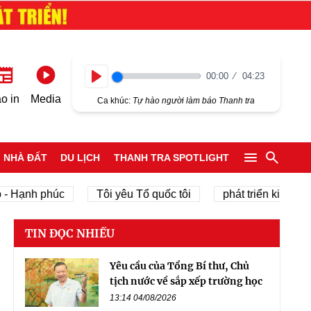
00:00
04:23
Play
o in
Media
Ca khúc:
Tự hào người làm báo Thanh tra
NHÀ ĐẤT
DU LỊCH
THANH TRA SPOTLIGHT
h phúc
Tôi yêu Tổ quốc tôi
phát triển kinh tế tư nhân
TIN ĐỌC NHIỀU
Yêu cầu của Tổng Bí thư, Chủ
tịch nước về sắp xếp trường học
13:14 04/08/2026