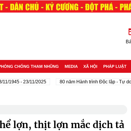
Bá
PHÒNG CHỐNG THAM NHŨNG
MEDIA
XÃ HỘI
PHÁP LUẬT
45 - 23/11/2025
80 năm Hành trình Độc lập - Tự do - Hạn
thể lợn, thịt lợn mắc dịch tả