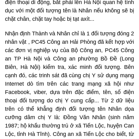
điện thoại di động, bắt phải lên Hà Nội quan hệ tình
dục với một đối tượng tên là Nhân nếu không sẽ bị
chặt chân, chặt tay hoặc bị tạt axít...
Nhận định Thành và Nhân chỉ là 1 đối tượng đóng 2
nhân vật , PC45 Công an Hải Phòng đã kết hợp với
các đơn vị nghiệp vụ của Bộ Công an, PC45 Công
an TP Hà Nội và Công an phường Bồ Đề (Long
Biên, Hà Nội) kiểm tra, xác minh đối tượng. Bên
cạnh đó, các trinh sát đã cùng chị Y sử dụng mạng
Internet dò tìm trên các trang mạng xã hội như
Facebook, viber, dựa trên đặc điểm, tên, số điện
thoại đối tượng do chị Y cung cấp... Từ 2 dữ liệu
trên có thể khẳng định đối tượng tên Nhân dọa
cưỡng dâm chị Y là: Đồng Văn Nhân (sinh năm
1987; hộ khẩu thường trú ở xã Tiến Lộc, huyện Can
Lộc, tỉnh Hà Tĩnh). Công an xã Tiến Lộc cho biết, từ