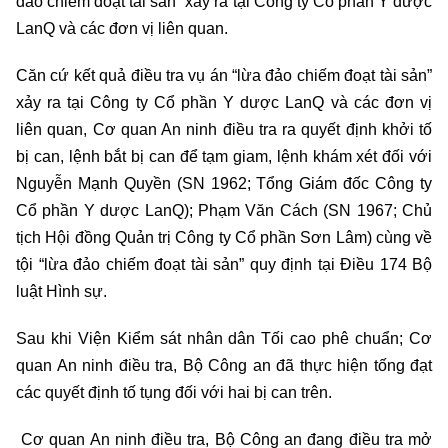
đảo chiếm đoạt tài sản” xảy ra tại Công ty Cổ phần Y dược
LanQ và các đơn vị liên quan.
Căn cứ kết quả điều tra vụ án “lừa đảo chiếm đoạt tài sản”
xảy ra tại Công ty Cổ phần Y dược LanQ và các đơn vị
liên quan, Cơ quan An ninh điều tra ra quyết định khởi tố
bị can, lệnh bắt bị can để tạm giam, lệnh khám xét đối với
Nguyễn Mạnh Quyền (SN 1962; Tổng Giám đốc Công ty
Cổ phần Y dược LanQ); Phạm Văn Cách (SN 1967; Chủ
tịch Hội đồng Quản trị Công ty Cổ phần Sơn Lâm) cùng về
tội “lừa đảo chiếm đoạt tài sản” quy định tại Điều 174 Bộ
luật Hình sự.
Sau khi Viện Kiểm sát nhân dân Tối cao phê chuẩn; Cơ
quan An ninh điều tra, Bộ Công an đã thực hiện tống đạt
các quyết định tố tụng đối với hai bị can trên.
Cơ quan An ninh điều tra, Bộ Công an đang điều tra mở