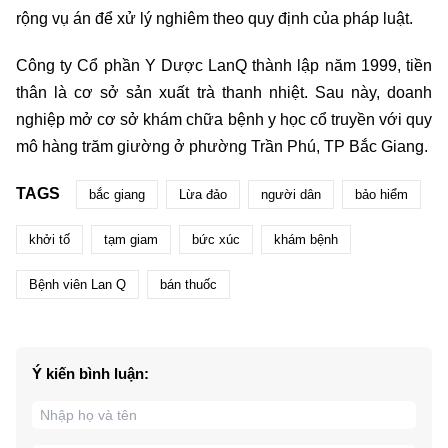
rộng vụ án để xử lý nghiêm theo quy định của pháp luật.
Công ty Cổ phần Y Dược LanQ thành lập năm 1999, tiền
thân là cơ sở sản xuất trà thanh nhiệt. Sau này, doanh
nghiệp mở cơ sở khám chữa bệnh y học cổ truyền với quy
mô hàng trăm giường ở phường Trần Phú, TP Bắc Giang.
TAGS
bắc giang
Lừa đảo
người dân
bảo hiểm
khởi tố
tạm giam
bức xúc
khám bệnh
Bệnh viên Lan Q
bán thuốc
Ý kiến bình luận: