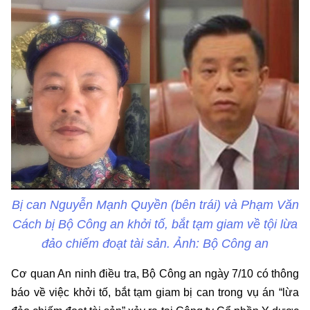
Bị can Nguyễn Mạnh Quyền (bên trái) và Phạm Văn
Cách bị Bộ Công an khởi tố, bắt tạm giam về tội lừa
đảo chiếm đoạt tài sản. Ảnh: Bộ Công an
Cơ quan An ninh điều tra, Bộ Công an ngày 7/10 có thông
báo về việc khởi tố, bắt tạm giam bị can trong vụ án “lừa