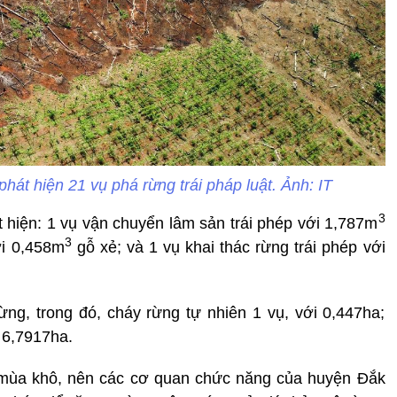
át hiện 21 vụ phá rừng trái pháp luật. Ảnh: IT
3
t hiện: 1 vụ vận chuyển lâm sản trái phép với 1,787m
3
ới 0,458m
gỗ xẻ; và 1 vụ khai thác rừng trái phép với
ừng, trong đó, cháy rừng tự nhiên 1 vụ, với 0,447ha;
 6,7917ha.
 mùa khô, nên các cơ quan chức năng của huyện Đắk