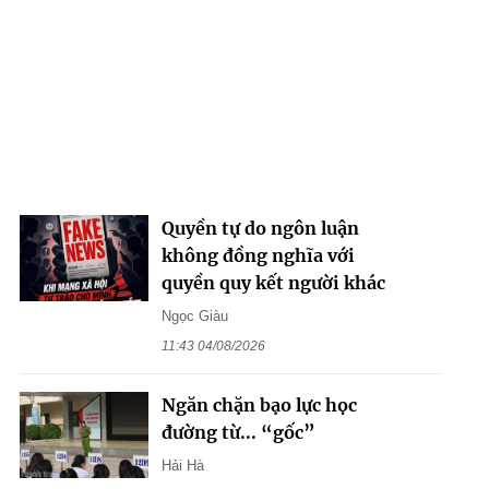
Quyền tự do ngôn luận
không đồng nghĩa với
quyền quy kết người khác
Ngọc Giàu
11:43 04/08/2026
Ngăn chặn bạo lực học
đường từ... “gốc”
Hải Hà