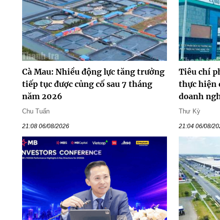
Cà Mau: Nhiều động lực tăng trưởng
Tiêu chí p
tiếp tục được củng cố sau 7 tháng
thực hiện 
năm 2026
doanh ng
Chu Tuấn
Thư Kỳ
21:08 06/08/2026
21:04 06/08/2