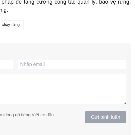
n pháp để tăng cường công tác quản lý, bảo vệ rừng,
ừng.
cháy rừng
ui lòng gõ tiếng Việt có dấu.
Gửi bình luận