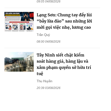
09:05 04/08/2026
Lạng Sơn: Chung tay đẩy lùi
“bẫy lừa đảo” sau những lời
mời gọi việc nhẹ, lương cao
Trần Quý
08:00 04/08/2026
Tây Ninh siết chặt kiểm
soát hàng giả, hàng lậu và
xâm phạm quyền sở hữu trí
tuệ
Thu Huyền
20:39 03/08/2026