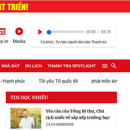
00:00
04:23
Play
o in
Media
Ca khúc:
Tự hào người làm báo Thanh tra
NHÀ ĐẤT
DU LỊCH
THANH TRA SPOTLIGHT
 phúc
Tôi yêu Tổ quốc tôi
phát triển kinh tế tư nhân
TIN ĐỌC NHIỀU
Yêu cầu của Tổng Bí thư, Chủ
tịch nước về sắp xếp trường học
13:14 04/08/2026