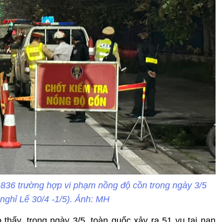
1.836 trường hợp vi phạm nồng độ cồn trong ngày 3/5
 nghỉ Lế 30/4 -1/5). Ảnh: MH
hấy, trong ngày 3/5, toàn quốc xảy ra 51 vụ tai nạn