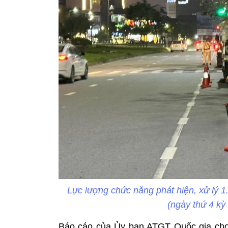
Lực lượng chức năng phát hiện, xử lý 
(ngày thứ 4 kỳ
Báo cáo của Ủy ban ATGT Quốc gia cho t