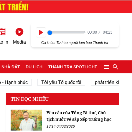
00:00
04:23
Play
o in
Media
Ca khúc:
Tự hào người làm báo Thanh tra
NHÀ ĐẤT
DU LỊCH
THANH TRA SPOTLIGHT
nh phúc
Tôi yêu Tổ quốc tôi
phát triển kinh tế tư nhâ
TIN ĐỌC NHIỀU
Yêu cầu của Tổng Bí thư, Chủ
tịch nước về sắp xếp trường học
13:14 04/08/2026