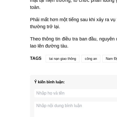
mặt tại hiện trường, tổ chức phân luồng g
toàn.
Phải mất hơn một tiếng sau khi xảy ra vụ 
thường trở lại.
Theo thông tin điều tra ban đầu, nguyên n
lao lên đường tàu.
TAGS
tai nạn giao thông
công an
Nam Đị
Ý kiến bình luận: