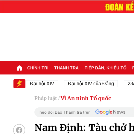
CHÍNH TRỊ
THANH TRA
TIẾP DÂN, KHIẾU TỐ
V
Đại hội XIV
Đại hội XIV của Đảng
23/11/194
Vì An ninh Tổ quốc
Pháp luật
/
Theo dõi Báo Thanh tra trên
Nam Định: Tàu chở h