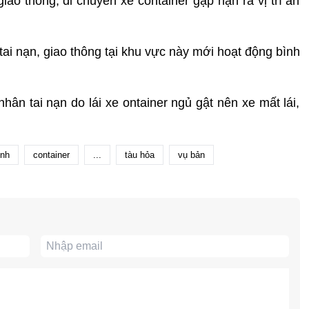
iao thông, di chuyển xe container gặp nạn ra vị trí an
tai nạn, giao thông tại khu vực này mới hoạt động bình
hân tai nạn do lái xe ontainer ngủ gật nên xe mất lái,
nh
container
...
tàu hỏa
vụ bản