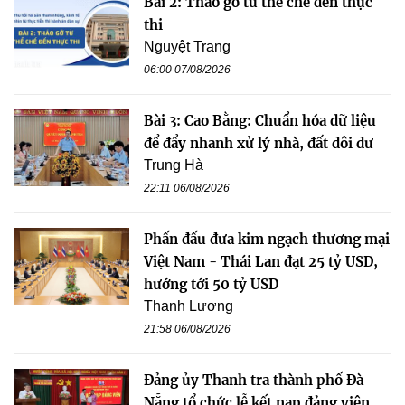
Bài 2: Tháo gỡ từ thể chế đến thực
thi
Nguyệt Trang
06:00 07/08/2026
Bài 3: Cao Bằng: Chuẩn hóa dữ liệu
để đẩy nhanh xử lý nhà, đất dôi dư
Trung Hà
22:11 06/08/2026
Phấn đấu đưa kim ngạch thương mại
Việt Nam - Thái Lan đạt 25 tỷ USD,
hướng tới 50 tỷ USD
Thanh Lương
21:58 06/08/2026
Đảng ủy Thanh tra thành phố Đà
Nẵng tổ chức lễ kết nạp đảng viên