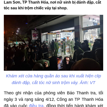
Lam Sơn, TP Thanh Hóa, nơi nữ sinh bị đánh đập, cắt
tóc sau khi trộm chiếc váy tại shop.
Khám xét cửa hàng quần áo sau khi xuất hiện clip
đánh đập, cắt tóc nữ sinh trộm váy. Ảnh: VT
Theo ghi nhận của phóng viên Báo Thanh tra, tối
ngày 3 và rạng sáng 4/12, Công an TP Thanh Hóa
đã vào cuộc
điều tra
, đồng thời tiến hành khám xét