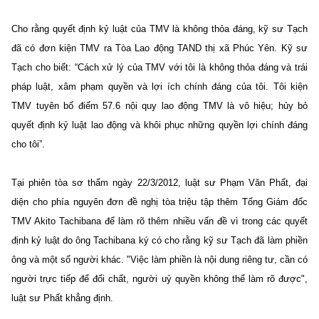
Cho rằng quyết định kỷ luật của TMV là không thỏa đáng, kỹ sư Tạch
đã có đơn kiện TMV ra Tòa Lao động TAND thị xã Phúc Yên. Kỹ sư
Tạch cho biết: “Cách xử lý của TMV với tôi là không thỏa đáng và trái
pháp luật, xâm phạm quyền và lợi ích chính đáng của tôi. Tôi kiện
TMV tuyên bố điểm 57.6 nội quy lao động TMV là vô hiệu; hủy bỏ
quyết định kỷ luật lao động và khôi phục những quyền lợi chính đáng
cho tôi”.
Tại phiên tòa sơ thẩm ngày 22/3/2012, luật sư Phạm Văn Phất, đại
diện cho phía nguyên đơn đề nghị tòa triệu tập thêm Tổng Giám đốc
TMV Akito Tachibana để làm rõ thêm nhiều vấn đề vì trong các quyết
định kỷ luật do ông Tachibana ký có cho rằng kỹ sư Tạch đã làm phiền
ông và một số người khác. "Việc làm phiền là nội dung riêng tư, cần có
người trực tiếp để đối chất, người uỷ quyền không thể làm rõ được",
luật sư Phất khẳng định.