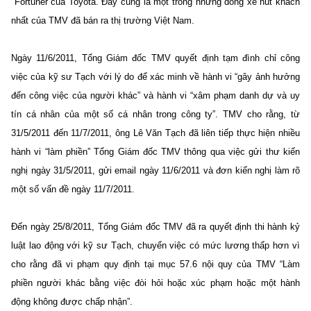
Fortuner của Toyota. Đây cũng là
một trong những dòng xe hút khách
nhất của TMV đã bán ra thị trường Việt Nam.
Ngày 11/6/2011, Tổng Giám đốc TMV quyết định tạm đình chỉ công
việc của kỹ sư Tạch với lý do để xác minh về hành vi “gây ảnh hưởng
đến công việc của người khác” và hành vi “xâm phạm danh dự và uy
tín cá nhân của một số cá nhân trong công ty”. TMV cho rằng, từ
31/5/2011 đến 11/7/2011, ông Lê Văn Tạch đã liên tiếp thực hiện nhiều
hành vi “làm phiền” Tổng Giám đốc TMV thông qua việc gửi thư kiến
nghị ngày 31/5/2011, gửi email ngày 11/6/2011 và đơn kiến nghị làm rõ
một số vấn đề ngày 11/7/2011.
Đến ngày 25/8/2011, Tổng Giám đốc TMV đã ra quyết định thi hành kỷ
luật lao động với kỹ sư Tạch, chuyển việc có mức lương thấp hơn vì
cho rằng đã vi phạm quy định tại mục 57.6 nội quy của TMV “Làm
phiền người khác bằng việc đòi hỏi hoặc xúc phạm hoặc một hành
động không được chấp nhận”.