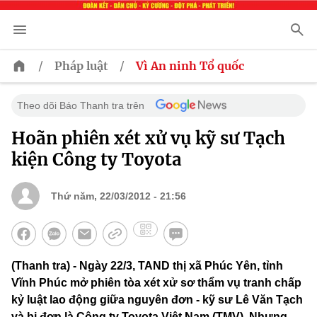
/
/
Pháp luật
Vì An ninh Tổ quốc
Theo dõi Báo Thanh tra trên
Hoãn phiên xét xử vụ kỹ sư Tạch
kiện Công ty Toyota
Thứ năm, 22/03/2012 - 21:56
(Thanh tra) - Ngày 22/3, TAND thị xã Phúc Yên, tỉnh
Vĩnh Phúc mở phiên tòa xét xử sơ thẩm vụ tranh chấp
kỷ luật lao động giữa nguyên đơn - kỹ sư Lê Văn Tạch
và bị đơn là Công ty Toyota Việt Nam (TMV). Nhưng