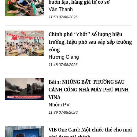
buôn lậu, hàng giả từ cơ sở
Văn Thanh
11:50 07/08/2026
Chính phủ “chốt” số lượng hiệu
trưởng, hiệu phó sau sắp xếp trường
công
Hương Giang
11:48 07/08/2026
Bài 1: NHỮNG BẤT THƯỜNG SAU
CÁNH CỔNG NHÀ MÁY PHÚ MINH
VINA
Nhóm PV
11:39 07/08/2026
VIB One Card: Một chiếc thẻ cho mọi