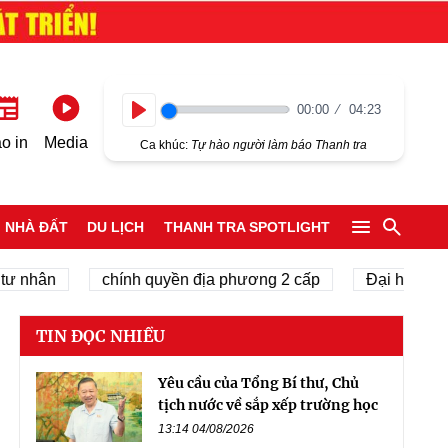
00:00
04:23
Play
o in
Media
Ca khúc:
Tự hào người làm báo Thanh tra
NHÀ ĐẤT
DU LỊCH
THANH TRA SPOTLIGHT
hân
chính quyền địa phương 2 cấp
Đại hội Đại biểu
TIN ĐỌC NHIỀU
Yêu cầu của Tổng Bí thư, Chủ
tịch nước về sắp xếp trường học
13:14 04/08/2026