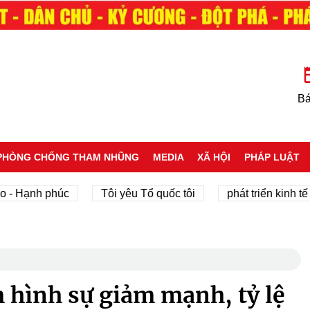
Bá
PHÒNG CHỐNG THAM NHŨNG
MEDIA
XÃ HỘI
PHÁP LUẬT
Hạnh phúc
Tôi yêu Tổ quốc tôi
phát triển kinh tế tư n
 hình sự giảm mạnh, tỷ lệ