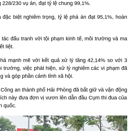
g 228/230 vụ án, đạt tỷ lệ chung 99,1%.
à đặc biệt nghiêm trọng, tỷ lệ phá án đạt 95,1%, hoàn
 tác đấu tranh với tội phạm kinh tế, môi trường và ma
 liệt.
 phá mạnh mẽ với kết quả xử lý tăng 42,14% so với 3
ôi trường, việc phát hiện, xử lý nghiêm các vi phạm đã
g và góp phần cảnh tỉnh xã hội.
m, Công an thành phố Hải Phòng đã bắt giữ và vận động
tích này đưa đơn vị vươn lên dẫn đầu Cụm thi đua của
n quốc.