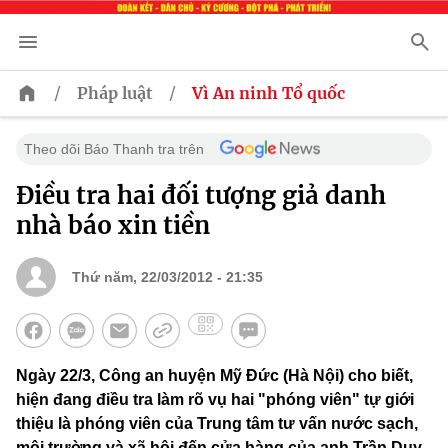
/
/
Pháp luật
Vì An ninh Tổ quốc
Theo dõi Báo Thanh tra trên
Điều tra hai đối tượng giả danh
nhà báo xin tiền
Thứ năm, 22/03/2012 - 21:35
Ngày 22/3, Công an huyện Mỹ Đức (Hà Nội) cho biết,
hiện đang điều tra làm rõ vụ hai "phóng viên" tự giới
thiệu là phóng viên của Trung tâm tư vấn nước sạch,
môi trường và xã hội đến cửa hàng của anh Trần Duy