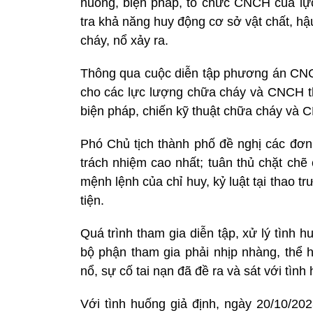
huống, biện pháp, tổ chức CNCH của lự
tra khả năng huy động cơ sở vật chất, hậu
cháy, nổ xảy ra.
Thông qua cuộc diễn tập phương án CNCH
cho các lực lượng chữa cháy và CNCH t
biện pháp, chiến kỹ thuật chữa cháy và 
Phó Chủ tịch thành phố đề nghị các đơn v
trách nhiệm cao nhất; tuân thủ chặt chẽ
mệnh lệnh của chỉ huy, kỷ luật tại thao 
tiện.
Quá trình tham gia diễn tập, xử lý tình 
bộ phận tham gia phải nhịp nhàng, thể h
nổ, sự cố tai nạn đã đề ra và sát với tình 
Với tình huống giả định, ngày 20/10/2