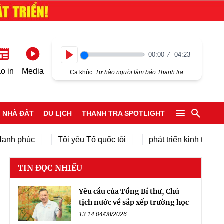
00:00
04:23
Play
o in
Media
Ca khúc:
Tự hào người làm báo Thanh tra
NHÀ ĐẤT
DU LỊCH
THANH TRA SPOTLIGHT
phúc
Tôi yêu Tổ quốc tôi
phát triển kinh tế tư nhân
TIN ĐỌC NHIỀU
Yêu cầu của Tổng Bí thư, Chủ
tịch nước về sắp xếp trường học
13:14 04/08/2026