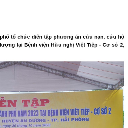
 phố tổ chức diễn tập phương án cứu nạn, cứu hộ
ượng tại Bệnh viện Hữu nghị Việt Tiệp - Cơ sở 2,