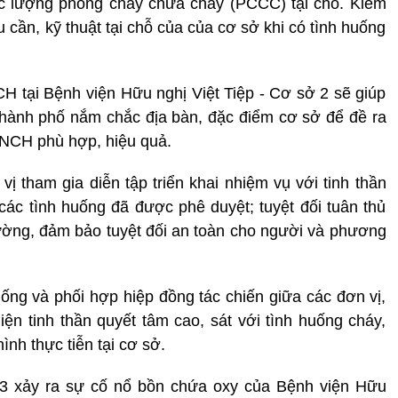
c lượng phòng cháy chữa cháy (PCCC) tại chỗ. Kiểm
 cần, kỹ thuật tại chỗ của của cơ sở khi có tình huống
 tại Bệnh viện Hữu nghị Việt Tiệp - Cơ sở 2 sẽ giúp
hành phố nắm chắc địa bàn, đặc điểm cơ sở để đề ra
CNCH phù hợp, hiệu quả.
ị tham gia diễn tập triển khai nhiệm vụ với tinh thần
 các tình huống đã được phê duyệt; tuyệt đối tuân thủ
trường, đảm bảo tuyệt đối an toàn cho người và phương
huống và phối hợp hiệp đồng tác chiến giữa các đơn vị,
iện tinh thần quyết tâm cao, sát với tình huống cháy,
hình thực tiễn tại cơ sở.
023 xảy ra sự cố nổ bồn chứa oxy của Bệnh viện Hữu