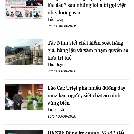
lừa đảo” sau những lời mời gọi việc
nhẹ, lương cao
Trần Quý
08:00 04/08/2026
Tây Ninh siết chặt kiểm soát hàng
giả, hàng lậu và xâm phạm quyền sở
hữu trí tuệ
Thu Huyền
20:39 03/08/2026
Lào Cai: Triệt phá nhiều đường dây
mua bán người, siết chặt an ninh
vùng biên
Trọng Tài
15:54 03/08/2026
Hà Nội: Dùng kỷ cương “6 rõ” siết