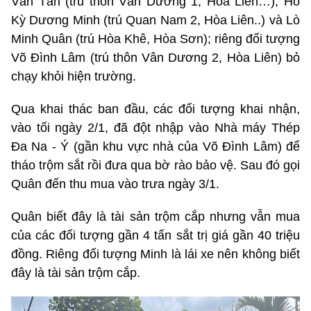
Văn Tân (trú thôn Vân Dương 1, Hòa Liên…), Hồ
Kỳ Dương Minh (trú Quan Nam 2, Hòa Liên..) và Lò
Minh Quân (trú Hòa Khê, Hòa Sơn); riêng đối tượng
Võ Đình Lâm (trú thôn Vân Dương 2, Hòa Liên) bỏ
chạy khỏi hiện trường.
Qua khai thác ban đầu, các đối tượng khai nhận,
vào tối ngày 2/1, đã đột nhập vào Nhà máy Thép
Đa Na - Ý (gần khu vực nhà của Võ Đình Lâm) để
tháo trộm sắt rồi đưa qua bờ rào bảo vệ. Sau đó gọi
Quân đến thu mua vào trưa ngày 3/1.
Quân biết đây là tài sản trộm cắp nhưng vẫn mua
của các đối tượng gần 4 tấn sắt trị giá gần 40 triệu
đồng. Riêng đối tượng Minh là lái xe nên không biết
đây là tài sản trộm cắp.